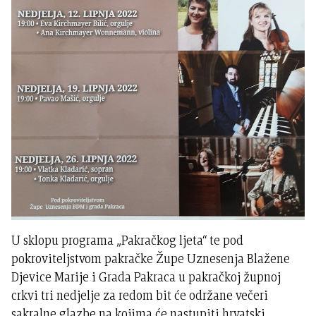
U sklopu programa „Pakračkog ljeta“ te pod
pokroviteljstvom pakračke Župe Uznesenja Blažene
Djevice Marije i Grada Pakraca u pakračkoj župnoj
crkvi tri nedjelje za redom bit će održane večeri
sakralne glazbe na kojima će nastupiti hrvatski