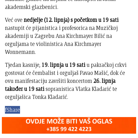
akademski glazbenici.
Već ove
nedjelje (12. lipnja) s početkom u 19 sati
nastupit će pijanistica i profesorica na Muzičkoj
akademiji u Zagrebu Ana Kirchmayer Bilić na
orguljama te violinistica Ana Kirchmayer
Wonnemann.
Tjedan kasnije,
19. lipnja u 19 sati
u pakračkoj crkvi
gostovat će čembalist i orguljaš Pavao Mašić, dok će
ovu manifestaciju završiti koncertom
26. lipnja
također u 19 sati
sopranistica Vlatka Kladarić te
orguljašica Tonka Kladarić.
f
Share