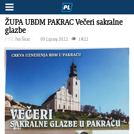
ŽUPA UBDM PAKRAC Večeri sakralne
glazbe
PIŠE:
Iva Širac
09 Lipanj 2022
1822