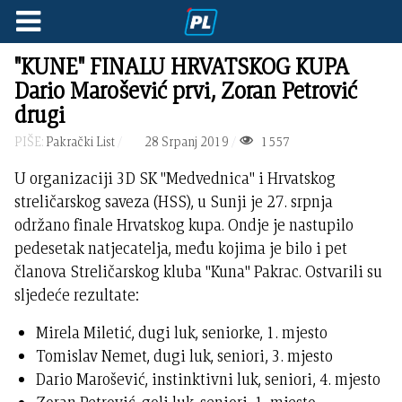
"KUNE" FINALU HRVATSKOG KUPA
Dario Marošević prvi, Zoran Petrović
drugi
PIŠE:
Pakrački List
28 Srpanj 2019
1557
U organizaciji 3D SK "Medvednica" i Hrvatskog
streličarskog saveza (HSS), u Sunji je 27. srpnja
održano finale Hrvatskog kupa. Ondje je nastupilo
pedesetak natjecatelja, među kojima je bilo i pet
članova Streličarskog kluba "Kuna" Pakrac. Ostvarili su
sljedeće rezultate:
Mirela Miletić, dugi luk, seniorke, 1. mjesto
Tomislav Nemet, dugi luk, seniori, 3. mjesto
Dario Marošević, instinktivni luk, seniori, 4. mjesto