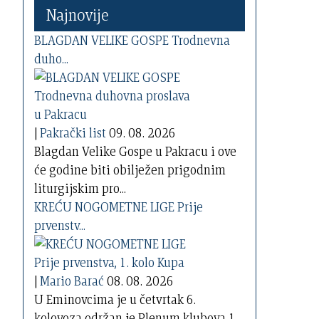
Najnovije
BLAGDAN VELIKE GOSPE Trodnevna
duho...
|
Pakrački list
09. 08. 2026
Blagdan Velike Gospe u Pakracu i ove
će godine biti obilježen prigodnim
liturgijskim pro...
KREĆU NOGOMETNE LIGE Prije
prvenstv...
|
Mario Barać
08. 08. 2026
U Eminovcima je u četvrtak 6.
kolovoza održan je Plenum klubova 1.