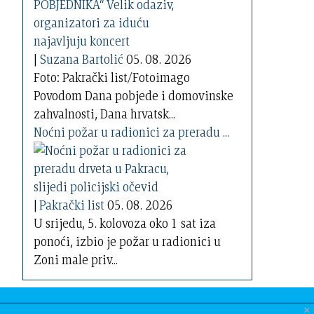
|
Suzana Bartolić
05. 08. 2026
Foto: Pakrački list/Fotoimago
Povodom Dana pobjede i domovinske
zahvalnosti, Dana hrvatsk...
Noćni požar u radionici za preradu ...
|
Pakrački list
05. 08. 2026
U srijedu, 5. kolovoza oko 1 sat iza
ponoći, izbio je požar u radionici u
Zoni male priv...
×
nama
| GDPR
| Oglasi
| Pretraga