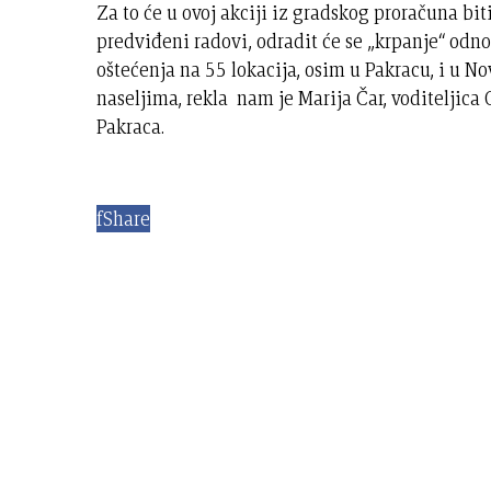
Za to će u ovoj akciji iz gradskog proračuna bi
predviđeni radovi, odradit će se „krpanje“ od
oštećenja na 55 lokacija, osim u Pakracu, i u 
naseljima, rekla nam je Marija Čar, voditeljica
Pakraca.
f
Share