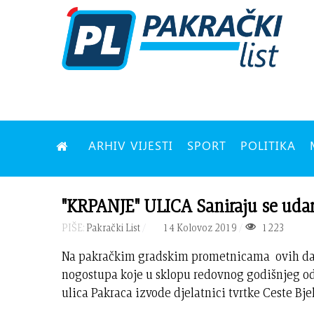
ARHIV VIJESTI
SPORT
POLITIKA
"KRPANJE" ULICA Saniraju se uda
PIŠE:
Pakrački List
14 Kolovoz 2019
1223
Na pakračkim gradskim prometnicama ovih dana 
nogostupa koje u sklopu redovnog godišnjeg od
ulica Pakraca izvode djelatnici tvrtke Ceste Bjel