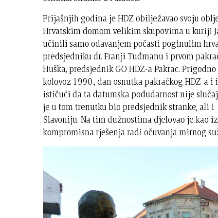
Prijašnjih godina je HDZ obilježavao svoju oblj
Hrvatskim domom velikim skupovima u kuriji Ja
učinili samo odavanjem počasti poginulim hrv
predsjedniku dr. Franji Tuđmanu i prvom pakrač
Huška, predsjednik GO HDZ-a Pakrac. Prigodno 
kolovoz 1990., dan osnutka pakračkog HDZ-a i 
ističući da ta datumska podudarnost nije slučaj
je u tom trenutku bio predsjednik stranke, ali
Slavoniju. Na tim dužnostima djelovao je kao iz
kompromisna rješenja radi očuvanja mirnog suž