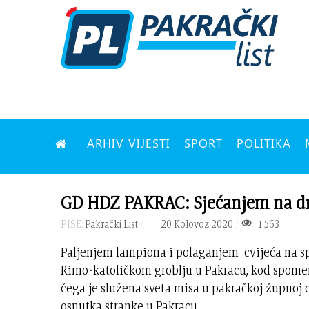
ARHIV VIJESTI
SPORT
POLITIKA
GD HDZ PAKRAC: Sjećanjem na dr. Š
PIŠE:
Pakrački List
20 Kolovoz 2020
1563
Paljenjem lampiona i polaganjem cvijeća na s
Rimo-katoličkom groblju u Pakracu, kod spomeni
čega je služena sveta misa u pakračkoj župnoj 
osnutka stranke u Pakracu.