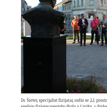
Dr. Šreter, specijalist fizijatar, rodio se 22. pr
srednju fizioterapeutsku školu u Lipiku, a diplo