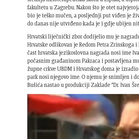
fakultetu u Zagrebu. Nakon što je otet najvjero
bio je teško mučen, a posljednji put viđen je ž
do danas nije utvrđeno kada je i gdje ubijen ni
Hrvatski liječnički zbor dodijelio mu je nagra
Hrvatske odlikovan je Redom Petra Zrinskoga i
čast hrvatska jezikoslovna nagrada nosi ime Iva
počasnim građaninom Pakraca i postavljena mu 
župne crkve UBDM i Hrvatskog doma je izradio
park nosi njegovo ime. O njemu je snimljen i 
Bušića nastao u produkciji Zaklade “Dr. Ivan Šre