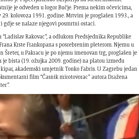
jatnije je odveden u logor Bučje. Prema nekim očevicima,
iv 29. kolovoza 1991. godine. Mrtvim je proglašen 1993., a
ti gdje se nalaze njegovi posmrtni ostaci.
du “Ladislav Rakovac”, a odlukom Predsjednika Republike
 Frana Krste Frankopana s posrebrenim pleterom. Njemu u
n Šreter, u Pakracu je po njemu imenovan trg, proglašen je
je bista (19. ožujka 2009. godine) na platou između
 kipar, akademski umjetnik Tonko Fabris. U Zagrebu jedan
dokumentarni film “Časnik mirotovorac” autora Dražena
ter”.