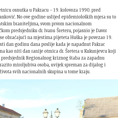
etnicu osnutka u Pakracu – 19. kolovoza 1990. pred
nković. No ove godine uslijed epidemioloških mjera su to
atskim braniteljima, svom prvom nacionalnom
kom predsjedniku dr. Ivanu Šreteru, pojasnio je Davor
se obraćajući na mjestima pijeteta Huška je povezao 19.
isti dan godinu dana poslije kada je napadnut Pakrac
na kao niti dan ranije otmica dr. Šretera u Kukunjevcu koji
 i predsjednik Regionalnog kriznog štaba za zapadnu
razito miroljubiva osoba, uvijek spreman za dijalog i
ivota svih nacionalnih skupina u tome kraju.