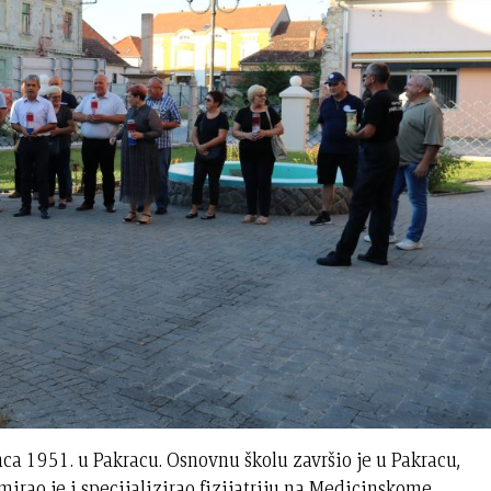
osinca 1951. u Pakracu. Osnovnu školu završio je u Pakracu,
mirao je i specijalizirao fizijatriju na Medicinskome