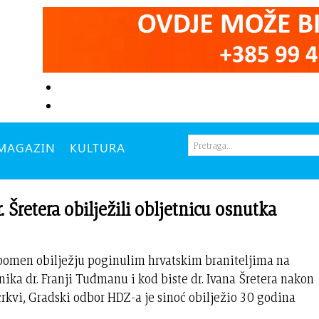
MAGAZIN
KULTURA
retera obilježili obljetnicu osnutka
pomen obilježju poginulim hrvatskim braniteljima na
ka dr. Franji Tuđmanu i kod biste dr. Ivana Šretera nakon
crkvi, Gradski odbor HDZ-a je sinoć obilježio 30 godina