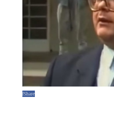
f
Share