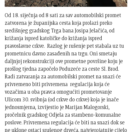
Od 18. siječnja od 8 sati za sav automobilski promet
zatvorena je županijska cesta koja prolazi preko
središnjeg gradskog Trga bana Josipa Jelačića, od
križanja ispred katoličke do križanja ispred
pravoslavne crkve. Razlog je rušenje pet stabala uz tu
prometnicu davno zasađenih na trgu. Oni smetaju
daljnjoj rekonstrukciji ove prometne površine koju je
prošlog tjedna započelo Poduzeće za ceste Sl. Brod.
Radi zatvaranja za automobilski promet na snazi će
privremeno biti privremena regulacija koja će
vozačima u oba pravca omogućiti prometovanje
Ulicom 30. svibnja (od crkve do crkve) koja je inače
jednosmjerna, izvijestio je Marijan Malogorski,
pročelnik gradskog Odjela za stambeno-komunalne
poslove. Privremena regulacija će biti na snazi dok se
ne uklone ostaci srušenog drveća, najvjerojatnije cijelo