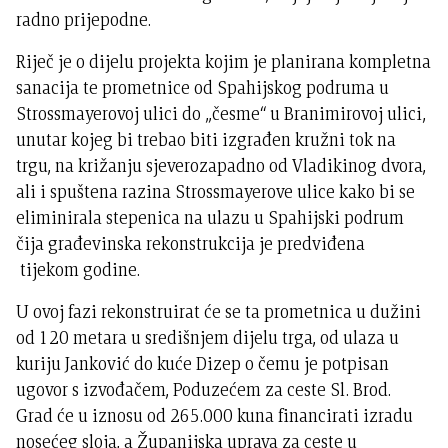
radno prijepodne.
Riječ je o dijelu projekta kojim je planirana kompletna
sanacija te prometnice od Spahijskog podruma u
Strossmayerovoj ulici do „česme“ u Branimirovoj ulici,
unutar kojeg bi trebao biti izgrađen kružni tok na
trgu, na križanju sjeverozapadno od Vladikinog dvora,
ali i spuštena razina Strossmayerove ulice kako bi se
eliminirala stepenica na ulazu u Spahijski podrum
čija građevinska rekonstrukcija je predviđena
tijekom godine.
U ovoj fazi rekonstruirat će se ta prometnica u dužini
od 120 metara u središnjem dijelu trga, od ulaza u
kuriju Janković do kuće Dizep o čemu je potpisan
ugovor s izvođačem, Poduzećem za ceste Sl. Brod.
Grad će u iznosu od 265.000 kuna financirati izradu
nosećeg sloja, a Županijska uprava za ceste u