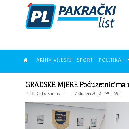
ARHIV VIJESTI
SPORT
POLITIKA
GRADSKE MJERE Poduzetnicima no
PIŠE:
Darko Baronica
07 Studeni 2022
2590