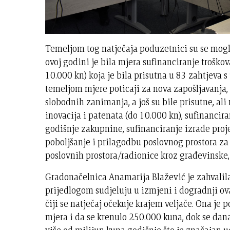
Temeljom tog natječaja poduzetnici su se mogli 
ovoj godini je bila mjera sufinanciranje trošk
10.000 kn) koja je bila prisutna u 83 zahtjeva s
temeljom mjere poticaji za nova zapošljavanja, 
slobodnih zanimanja, a još su bile prisutne, al
inovacija i patenata (do 10.000 kn), sufinancir
godišnje zakupnine, sufinanciranje izrade proj
poboljšanje i prilagodbu poslovnog prostora za
poslovnih prostora/radionice kroz građevinske,
Gradonačelnica Anamarija Blažević je zahvalil
prijedlogom sudjeluju u izmjeni i dogradnji o
čiji se natječaj očekuje krajem veljače. Ona j
mjera i da se krenulo 250.000 kuna, dok se dan