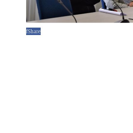
f
Share