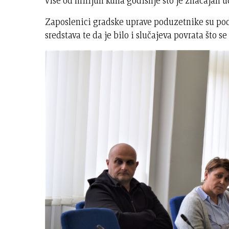
više od milijun kuna godišnje što je značajan
Zaposlenici gradske uprave poduzetnike su pods
sredstava te da je bilo i slučajeva povrata što se