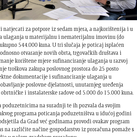
natjecati za potpore iz sedam mjera, a najkorištenija i u
ova ulaganja u materijalnu i nematerijalnu imovinu (do
 ukupno 544.000 kuna. U tri slučaja je poticaj isplaćen
odnosno otvaranje novih obrta, trgovačkih društava i
i manje korištene mjere sufinanciranje ulaganja u razvoj
anje troškova zakupa poslovnog prostora do 25 posto
ektne dokumentacije i sufinanciranje ulaganja u
 obavljanje poslovne djelatnosti, unutarnjeg uređenja
 obrtničke i instalaterske radove od 5.000 do 15.000 kuna.
a poduzetnicima na suradnji te ih pozvala da svojim
vakvog programa poticanja poduzetništva u idućoj godini
e podsjetila da Grad već godinama provodi ovakav program
as na različite načine gospodarstvo iz proračuna pomaže s