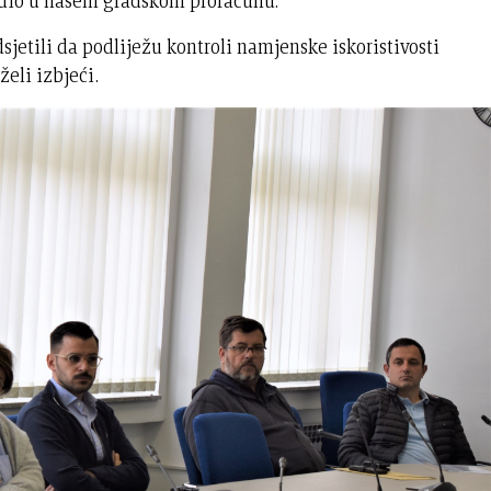
 udio u našem gradskom proračunu.
jetili da podliježu kontroli namjenske iskoristivosti
 želi izbjeći.