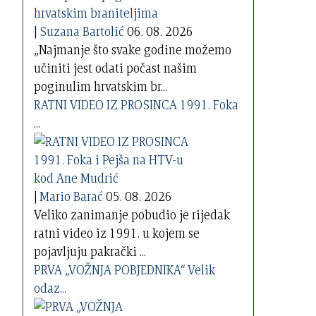
|
Suzana Bartolić
06. 08. 2026
„Najmanje što svake godine možemo
učiniti jest odati počast našim
poginulim hrvatskim br...
RATNI VIDEO IZ PROSINCA 1991. Foka
...
|
Mario Barać
05. 08. 2026
Veliko zanimanje pobudio je rijedak
ratni video iz 1991. u kojem se
pojavljuju pakrački ...
PRVA „VOŽNJA POBJEDNIKA“ Velik
odaz...