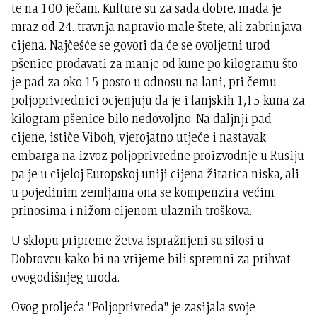
te na 100 ječam. Kulture su za sada dobre, mada je
mraz od 24. travnja napravio male štete, ali zabrinjava
cijena. Najčešće se govori da će se ovoljetni urod
pšenice prodavati za manje od kune po kilogramu što
je pad za oko 15 posto u odnosu na lani, pri čemu
poljoprivrednici ocjenjuju da je i lanjskih 1,15 kuna za
kilogram pšenice bilo nedovoljno. Na daljnji pad
cijene, ističe Viboh, vjerojatno utječe i nastavak
embarga na izvoz poljoprivredne proizvodnje u Rusiju
pa je u cijeloj Europskoj uniji cijena žitarica niska, ali
u pojedinim zemljama ona se kompenzira većim
prinosima i nižom cijenom ulaznih troškova.
U sklopu pripreme žetva ispražnjeni su silosi u
Dobrovcu kako bi na vrijeme bili spremni za prihvat
ovogodišnjeg uroda.
Ovog proljeća "Poljoprivreda" je zasijala svoje