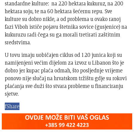
standardne kulture: na 220 hektara kukuruz, na 200
hektara soju, te na 60 hektara šećernu repu. Sve
kulture su dobro nikle, a od problema u ovako ranoj
fazi Viboh ističe pojavu štetnika sovice (gusjenice) na
kukuruzu radi čega su ga morali tretirati zaštitnim
sredstvima.
U tovu imaju uobičajen ciklus od 120 junica koji su
namijenjeni većim dijelom za izvoz u Libanon što je
dobro jer kupac plaća odmah, što posljednje vrijeme
ponovo nije slučaj na hrvatskom tržištu gdje su rokovi
plaćanja sve duži što stvara probleme u financiranju
sjetve.
f
Share