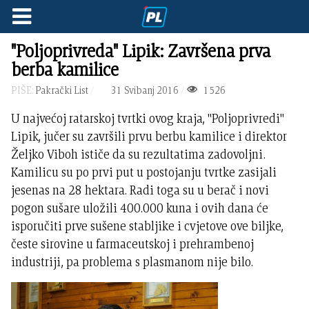
"Poljoprivreda" Lipik: Završena prva
berba kamilice
PIŠE:
Pakrački List
31 Svibanj 2016
1526
U najvećoj ratarskoj tvrtki ovog kraja, "Poljoprivredi"
Lipik, jučer su završili prvu berbu kamilice i direktor
Željko Viboh ističe da su rezultatima zadovoljni.
Kamilicu su po prvi put u postojanju tvrtke zasijali
jesenas na 28 hektara. Radi toga su u berač i novi
pogon sušare uložili 400.000 kuna i ovih dana će
isporučiti prve sušene stabljike i cvjetove ove biljke,
česte sirovine u farmaceutskoj i prehrambenoj
industriji, pa problema s plasmanom nije bilo.