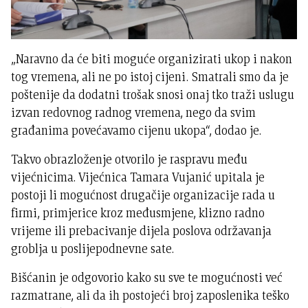
„Naravno da će biti moguće organizirati ukop i nakon
tog vremena, ali ne po istoj cijeni. Smatrali smo da je
poštenije da dodatni trošak snosi onaj tko traži uslugu
izvan redovnog radnog vremena, nego da svim
građanima povećavamo cijenu ukopa“, dodao je.
Takvo obrazloženje otvorilo je raspravu među
vijećnicima. Vijećnica Tamara Vujanić upitala je
postoji li mogućnost drugačije organizacije rada u
firmi, primjerice kroz međusmjene, klizno radno
vrijeme ili prebacivanje dijela poslova održavanja
groblja u poslijepodnevne sate.
Bišćanin je odgovorio kako su sve te mogućnosti već
razmatrane, ali da ih postojeći broj zaposlenika teško