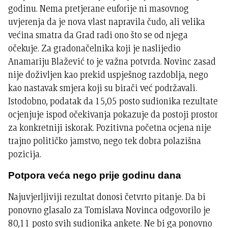
godinu. Nema pretjerane euforije ni masovnog
uvjerenja da je nova vlast napravila čudo, ali velika
većina smatra da Grad radi ono što se od njega
očekuje. Za gradonačelnika koji je naslijedio
Anamariju Blažević to je važna potvrda. Novinc zasad
nije doživljen kao prekid uspješnog razdoblja, nego
kao nastavak smjera koji su birači već podržavali.
Istodobno, podatak da 15,05 posto sudionika rezultate
ocjenjuje ispod očekivanja pokazuje da postoji prostor
za konkretniji iskorak. Pozitivna početna ocjena nije
trajno političko jamstvo, nego tek dobra polazišna
pozicija.
Potpora veća nego prije godinu dana
Najuvjerljiviji rezultat donosi četvrto pitanje. Da bi
ponovno glasalo za Tomislava Novinca odgovorilo je
80,11 posto svih sudionika ankete. Ne bi ga ponovno