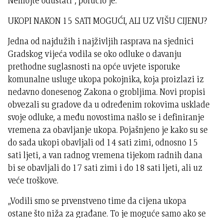
Nemojte odustati“, poručio je.
UKOPI NAKON 15 SATI MOGUĆI, ALI UZ VIŠU CIJENU?
Jedna od najdužih i najživljih rasprava na sjednici
Gradskog vijeća vodila se oko odluke o davanju
prethodne suglasnosti na opće uvjete isporuke
komunalne usluge ukopa pokojnika, koja proizlazi iz
nedavno donesenog Zakona o grobljima. Novi propisi
obvezali su gradove da u određenim rokovima usklade
svoje odluke, a među novostima našlo se i definiranje
vremena za obavljanje ukopa. Pojašnjeno je kako su se
do sada ukopi obavljali od 14 sati zimi, odnosno 15
sati ljeti, a van radnog vremena tijekom radnih dana
bi se obavljali do 17 sati zimi i do 18 sati ljeti, ali uz
veće troškove.
„Vodili smo se prvenstveno time da cijena ukopa
ostane što niža za građane. To je moguće samo ako se