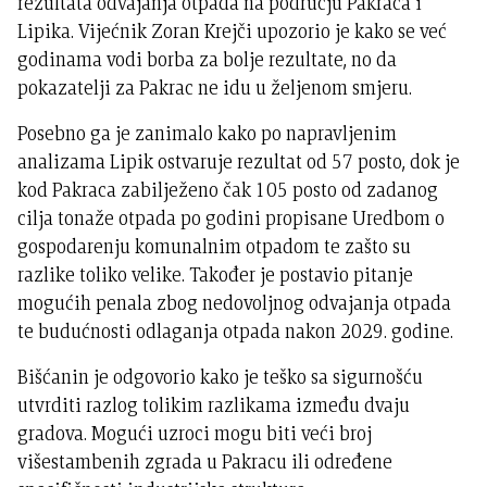
rezultata odvajanja otpada na području Pakraca i
Lipika. Vijećnik Zoran Krejči upozorio je kako se već
godinama vodi borba za bolje rezultate, no da
pokazatelji za Pakrac ne idu u željenom smjeru.
Posebno ga je zanimalo kako po napravljenim
analizama Lipik ostvaruje rezultat od 57 posto, dok je
kod Pakraca zabilježeno čak 105 posto od zadanog
cilja tonaže otpada po godini propisane Uredbom o
gospodarenju komunalnim otpadom te zašto su
razlike toliko velike. Također je postavio pitanje
mogućih penala zbog nedovoljnog odvajanja otpada
te budućnosti odlaganja otpada nakon 2029. godine.
Bišćanin je odgovorio kako je teško sa sigurnošću
utvrditi razlog tolikim razlikama između dvaju
gradova. Mogući uzroci mogu biti veći broj
višestambenih zgrada u Pakracu ili određene