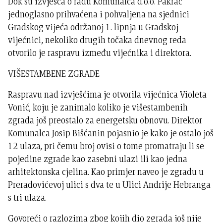
Dok su izvješća o radu Komunalca d.o.o. Pakrac
jednoglasno prihvaćena i pohvaljena na sjednici
Gradskog vijeća održanoj 1. lipnja u Gradskoj
vijećnici, nekoliko drugih točaka dnevnog reda
otvorilo je raspravu između vijećnika i direktora.
VIŠESTAMBENE ZGRADE
Raspravu nad izvješćima je otvorila vijećnica Violeta
Vonić, koju je zanimalo koliko je višestambenih
zgrada još preostalo za energetsku obnovu. Direktor
Komunalca Josip Bišćanin pojasnio je kako je ostalo još
12 ulaza, pri čemu broj ovisi o tome promatraju li se
pojedine zgrade kao zasebni ulazi ili kao jedna
arhitektonska cjelina. Kao primjer naveo je zgradu u
Preradovićevoj ulici s dva te u Ulici Andrije Hebranga
s tri ulaza.
Govoreći o razlozima zbog kojih dio zgrada još nije