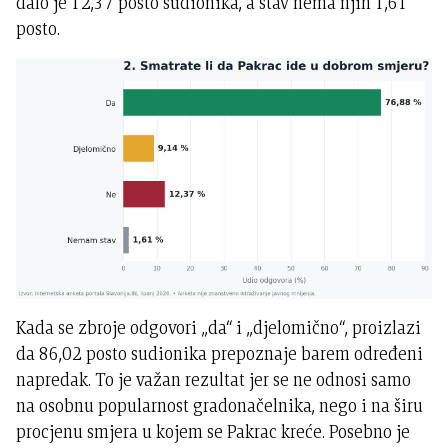
dalo je 12,37 posto sudionika, a stav nema njih 1,61
posto.
Kada se zbroje odgovori „da“ i „djelomično“, proizlazi
da 86,02 posto sudionika prepoznaje barem određeni
napredak. To je važan rezultat jer se ne odnosi samo
na osobnu popularnost gradonačelnika, nego i na širu
procjenu smjera u kojem se Pakrac kreće. Posebno je