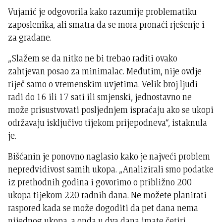
Vujanić je odgovorila kako razumije problematiku
zaposlenika, ali smatra da se mora pronaći rješenje i
za građane.
„Slažem se da nitko ne bi trebao raditi ovako
zahtjevan posao za minimalac. Međutim, nije ovdje
riječ samo o vremenskim uvjetima. Velik broj ljudi
radi do 16 ili 17 sati ili smjenski, jednostavno ne
može prisustvovati posljednjem ispraćaju ako se ukopi
održavaju isključivo tijekom prijepodneva“, istaknula
je.
Bišćanin je ponovno naglasio kako je najveći problem
nepredvidivost samih ukopa. „Analizirali smo podatke
iz prethodnih godina i govorimo o približno 200
ukopa tijekom 220 radnih dana. Ne možete planirati
raspored kada se može dogoditi da pet dana nema
nijednog ukopa, a onda u dva dana imate četiri