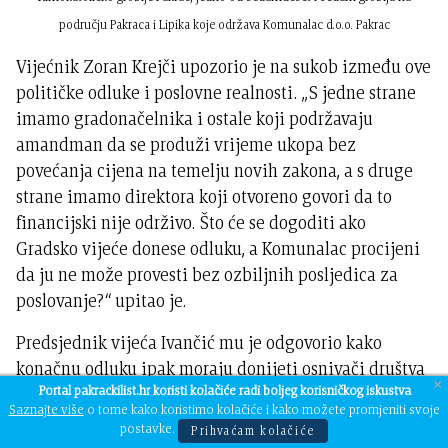
području Pakraca i Lipika koje održava Komunalac d.o.o. Pakrac
Vijećnik Zoran Krejči upozorio je na sukob između ove
političke odluke i poslovne realnosti. „S jedne strane
imamo gradonačelnika i ostale koji podržavaju
amandman da se produži vrijeme ukopa bez
povećanja cijena na temelju novih zakona, a s druge
strane imamo direktora koji otvoreno govori da to
financijski nije održivo. Što će se dogoditi ako
Gradsko vijeće donese odluku, a Komunalac procijeni
da ju ne može provesti bez ozbiljnih posljedica za
poslovanje?“ upitao je.
Predsjednik vijeća Ivančić mu je odgovorio kako
konačnu odluku ipak moraju donijeti osnivači društva
×
Portal pakrackilist.hr koristi kolačiće radi boljeg korisničkog iskustva
te da će Komunalac postupiti prema odluci Gradskog
Saznajte više
o tome kako koristimo kolačiće i kako možete promjeniti svoje
vijeća.
postavke.
Prihvaćam kolačiće