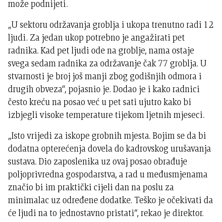
može podnijeti.
„U sektoru održavanja groblja i ukopa trenutno radi 12
ljudi. Za jedan ukop potrebno je angažirati pet
radnika. Kad pet ljudi ode na groblje, nama ostaje
svega sedam radnika za održavanje čak 77 groblja. U
stvarnosti je broj još manji zbog godišnjih odmora i
drugih obveza“, pojasnio je. Dodao je i kako radnici
često kreću na posao već u pet sati ujutro kako bi
izbjegli visoke temperature tijekom ljetnih mjeseci.
„Isto vrijedi za iskope grobnih mjesta. Bojim se da bi
dodatna opterećenja dovela do kadrovskog urušavanja
sustava. Dio zaposlenika uz ovaj posao obrađuje
poljoprivredna gospodarstva, a rad u međusmjenama
značio bi im praktički cijeli dan na poslu za
minimalac uz određene dodatke. Teško je očekivati da
će ljudi na to jednostavno pristati“, rekao je direktor.