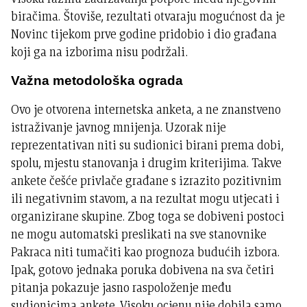
biračima. Štoviše, rezultati otvaraju mogućnost da je
Novinc tijekom prve godine pridobio i dio građana
koji ga na izborima nisu podržali.
Važna metodološka ograda
Ovo je otvorena internetska anketa, a ne znanstveno
istraživanje javnog mnijenja. Uzorak nije
reprezentativan niti su sudionici birani prema dobi,
spolu, mjestu stanovanja i drugim kriterijima. Takve
ankete češće privlače građane s izrazito pozitivnim
ili negativnim stavom, a na rezultat mogu utjecati i
organizirane skupine. Zbog toga se dobiveni postoci
ne mogu automatski preslikati na sve stanovnike
Pakraca niti tumačiti kao prognoza budućih izbora.
Ipak, gotovo jednaka poruka dobivena na sva četiri
pitanja pokazuje jasno raspoloženje među
sudionicima ankete. Visoku ocjenu nije dobila samo