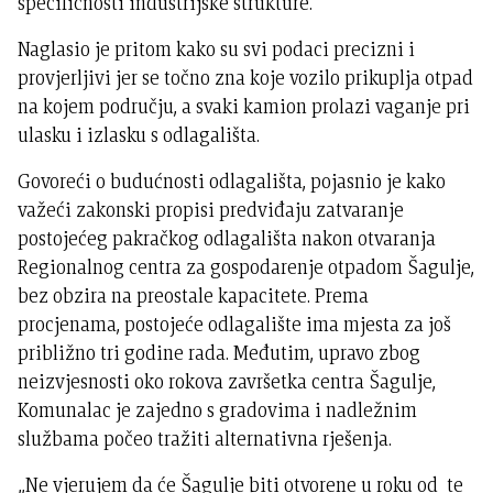
specifičnosti industrijske strukture.
Naglasio je pritom kako su svi podaci precizni i
provjerljivi jer se točno zna koje vozilo prikuplja otpad
na kojem području, a svaki kamion prolazi vaganje pri
ulasku i izlasku s odlagališta.
Govoreći o budućnosti odlagališta, pojasnio je kako
važeći zakonski propisi predviđaju zatvaranje
postojećeg pakračkog odlagališta nakon otvaranja
Regionalnog centra za gospodarenje otpadom Šagulje,
bez obzira na preostale kapacitete. Prema
procjenama, postojeće odlagalište ima mjesta za još
približno tri godine rada. Međutim, upravo zbog
neizvjesnosti oko rokova završetka centra Šagulje,
Komunalac je zajedno s gradovima i nadležnim
službama počeo tražiti alternativna rješenja.
„Ne vjerujem da će Šagulje biti otvorene u roku od te