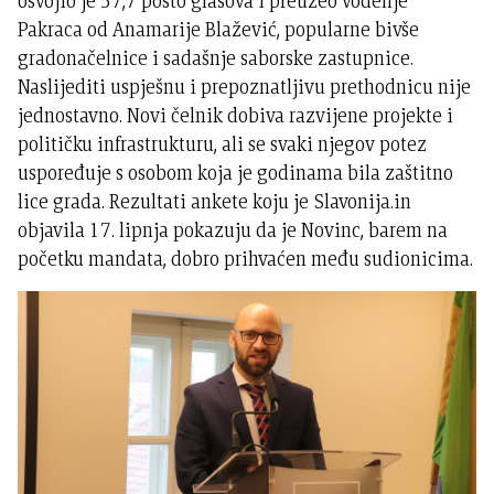
osvojio je 57,7 posto glasova i preuzeo vođenje
Pakraca od Anamarije Blažević, popularne bivše
gradonačelnice i sadašnje saborske zastupnice.
Naslijediti uspješnu i prepoznatljivu prethodnicu nije
jednostavno. Novi čelnik dobiva razvijene projekte i
političku infrastrukturu, ali se svaki njegov potez
uspoređuje s osobom koja je godinama bila zaštitno
lice grada. Rezultati ankete koju je Slavonija.in
objavila 17. lipnja pokazuju da je Novinc, barem na
početku mandata, dobro prihvaćen među sudionicima.