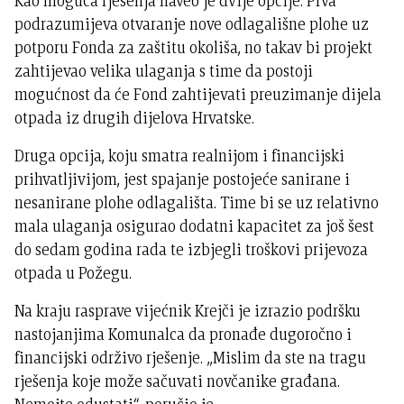
Kao moguća rješenja naveo je dvije opcije. Prva
podrazumijeva otvaranje nove odlagališne plohe uz
potporu Fonda za zaštitu okoliša, no takav bi projekt
zahtijevao velika ulaganja s time da postoji
mogućnost da će Fond zahtijevati preuzimanje dijela
otpada iz drugih dijelova Hrvatske.
Druga opcija, koju smatra realnijom i financijski
prihvatljivijom, jest spajanje postojeće sanirane i
nesanirane plohe odlagališta. Time bi se uz relativno
mala ulaganja osigurao dodatni kapacitet za još šest
do sedam godina rada te izbjegli troškovi prijevoza
otpada u Požegu.
Na kraju rasprave vijećnik Krejči je izrazio podršku
nastojanjima Komunalca da pronađe dugoročno i
financijski održivo rješenje. „Mislim da ste na tragu
rješenja koje može sačuvati novčanike građana.