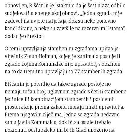
obnovljen, Bišćanin je istaknuo da je šest ulaza odbilo
sudjelovati u energetskoj obnovi. „Jedna zgrada nije
zadovoljila uvjete natječaja, dok su neke ponovno
kandidirane, a neke su završile na rezervnim listama“,
dodao je direktor.
O temi upravljanja stambenim zgradama upitao je
vijećnik Zoran Hofman, kojeg je zanimalo postoje li
zgrade kojima Komunalac nije upravitelj, s obzirom
na to da trenutno upravljaju sa 77 stambenih zgrada.
Bišćanin je potvrdio da takve zgrade postoje no
nemaju točan broj, uglavnom zgrade s četiri stambene
jedinice ili kombinacijom stambenih i poslovnih
prostora koje prema zakonu moraju imati upravitelja.
Prema njegovim riječima, jedna se zgrada nedavno
sama javila Komunalcu, dok bi za ostale trebalo
pokrenuti postupak kojim bi ih Grad upozorio na