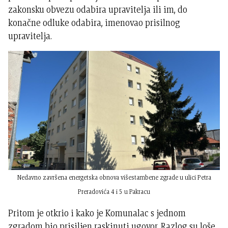
zakonsku obvezu odabira upravitelja ili im, do
konačne odluke odabira, imenovao prisilnog
upravitelja.
Nedavno završena energetska obnova višestambene zgrade u ulici Petra
Preradovića 4 i 5 u Pakracu
Pritom je otkrio i kako je Komunalac s jednom
zgradom bio prisiljen raskinuti ugovor. Razlog su loše