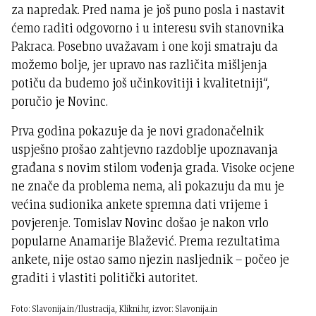
za napredak. Pred nama je još puno posla i nastavit
ćemo raditi odgovorno i u interesu svih stanovnika
Pakraca. Posebno uvažavam i one koji smatraju da
možemo bolje, jer upravo nas različita mišljenja
potiču da budemo još učinkovitiji i kvalitetniji“,
poručio je Novinc.
Prva godina pokazuje da je novi gradonačelnik
uspješno prošao zahtjevno razdoblje upoznavanja
građana s novim stilom vođenja grada. Visoke ocjene
ne znače da problema nema, ali pokazuju da mu je
većina sudionika ankete spremna dati vrijeme i
povjerenje. Tomislav Novinc došao je nakon vrlo
popularne Anamarije Blažević. Prema rezultatima
ankete, nije ostao samo njezin nasljednik – počeo je
graditi i vlastiti politički autoritet.
Foto: Slavonija.in/Ilustracija, Klikni.hr, izvor: Slavonija.in