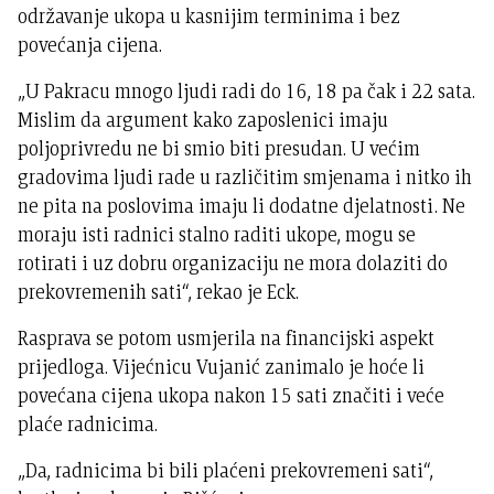
održavanje ukopa u kasnijim terminima i bez
povećanja cijena.
„U Pakracu mnogo ljudi radi do 16, 18 pa čak i 22 sata.
Mislim da argument kako zaposlenici imaju
poljoprivredu ne bi smio biti presudan. U većim
gradovima ljudi rade u različitim smjenama i nitko ih
ne pita na poslovima imaju li dodatne djelatnosti. Ne
moraju isti radnici stalno raditi ukope, mogu se
rotirati i uz dobru organizaciju ne mora dolaziti do
prekovremenih sati“, rekao je Eck.
Rasprava se potom usmjerila na financijski aspekt
prijedloga. Vijećnicu Vujanić zanimalo je hoće li
povećana cijena ukopa nakon 15 sati značiti i veće
plaće radnicima.
„Da, radnicima bi bili plaćeni prekovremeni sati“,