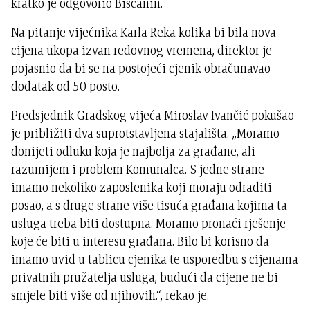
kratko je odgovorio Bišćanin.
Na pitanje vijećnika Karla Reka kolika bi bila nova
cijena ukopa izvan redovnog vremena, direktor je
pojasnio da bi se na postojeći cjenik obračunavao
dodatak od 50 posto.
Predsjednik Gradskog vijeća Miroslav Ivančić pokušao
je približiti dva suprotstavljena stajališta. „Moramo
donijeti odluku koja je najbolja za građane, ali
razumijem i problem Komunalca. S jedne strane
imamo nekoliko zaposlenika koji moraju odraditi
posao, a s druge strane više tisuća građana kojima ta
usluga treba biti dostupna. Moramo pronaći rješenje
koje će biti u interesu građana. Bilo bi korisno da
imamo uvid u tablicu cjenika te usporedbu s cijenama
privatnih pružatelja usluga, budući da cijene ne bi
smjele biti više od njihovih.“, rekao je.