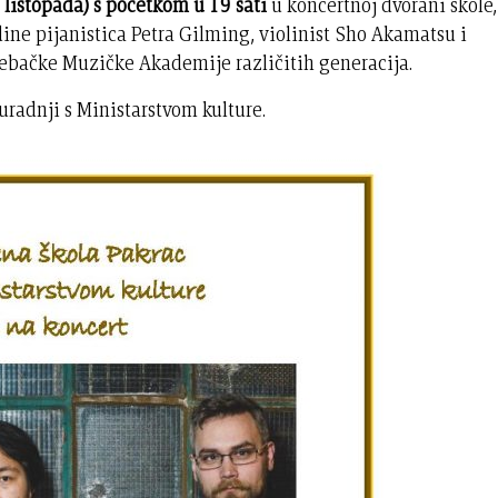
. listopada) s početkom u 19 sati
u koncertnoj dvorani škole,
ine pijanistica Petra Gilming, violinist Sho Akamatsu i
rebačke Muzičke Akademije različitih generacija.
uradnji s Ministarstvom kulture.