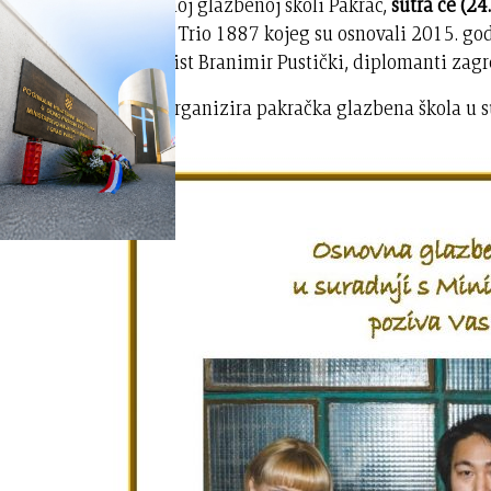
U Osnovnoj glazbenoj školi Pakrac,
sutra će (24
gostovati Trio 1887 kojeg su osnovali 2015. god
violončelist Branimir Pustički, diplomanti zag
Koncert organizira pakračka glazbena škola u s