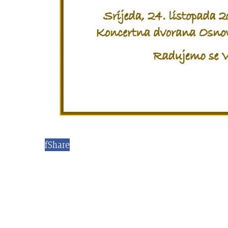
f
Share