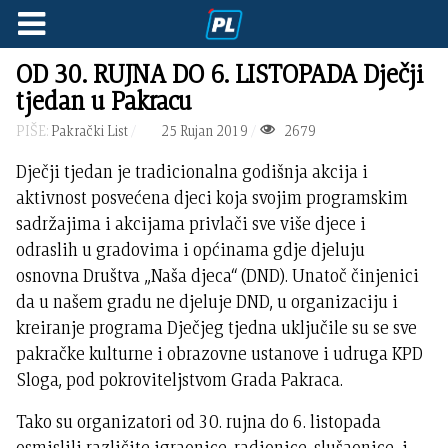
OD 30. RUJNA DO 6. LISTOPADA Dječji
tjedan u Pakracu
PIŠE:
Pakrački List
25 Rujan 2019
2679
Dječji tjedan je tradicionalna godišnja akcija i
aktivnost posvećena djeci koja svojim programskim
sadržajima i akcijama privlači sve više djece i
odraslih u gradovima i općinama gdje djeluju
osnovna Društva „Naša djeca“ (DND). Unatoč činjenici
da u našem gradu ne djeluje DND, u organizaciju i
kreiranje programa Dječjeg tjedna uključile su se sve
pakračke kulturne i obrazovne ustanove i udruga KPD
Sloga, pod pokroviteljstvom Grada Pakraca.
Tako su organizatori od 30. rujna do 6. listopada
osmislili različite igraonice, radionice, slušaonice i