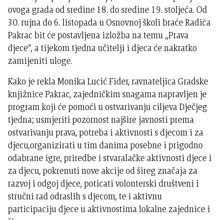
ovoga grada od sredine 18. do sredine 19. stoljeća. Od
30. rujna do 6. listopada u Osnovnoj školi braće Radića
Pakrac bit će postavljena izložba na temu „Prava
djece“, a tijekom tjedna učitelji i djeca će nakratko
zamijeniti uloge.
Kako je rekla Monika Lucić Fider, ravnateljica Gradske
knjižnice Pakrac, zajedničkim snagama napravljen je
program koji će pomoći u ostvarivanju ciljeva Dječjeg
tjedna; usmjeriti pozornost najšire javnosti prema
ostvarivanju prava, potreba i aktivnosti s djecom i za
djecu,organizirati u tim danima posebne i prigodno
odabrane igre, priredbe i stvaralačke aktivnosti djece i
za djecu, pokrenuti nove akcije od šireg značaja za
razvoj i odgoj djece, poticati volonterski društveni i
stručni rad odraslih s djecom, te i aktivnu
participaciju djece u aktivnostima lokalne zajednice i