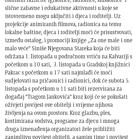
slične zabavne i edukativne aktivnosti u koje se
istovremeno mogu uključiti i djeca i roditelji. Uz
projekcije animiranih filmova, radionica na temu
lokalne baštine, djeca i roditelji moći će prisustvovati,
između ostalog, i promociji knjige „Za one male i one
malo veće“ Siniše Njegovana Stareka koja će biti
održana 1. listopada u područnom vrtiću na Kalvariji s
početkom u 10 sati, 3. listopada u Gradskoj knjižnici
Pakrac s početkom u 17 sati najmlađi će moći
sudjelovati na pričaonici i radionici, dok će subota 5.
listopada s početkom u 11 sati biti rezervirana za
događaj "Tragom Jankovića" kroz koji će se pokušati
oživjeti povijest ove obitelji i vrijeme njihova
življenja na ovom prostoru. Kroz glazbu, ples,
kostimirana vodstva, programe za djecu i mnoga
druga iznenađenja organizatori žele približiti
zanimljivu povijest obitelji, a samim time i povijest