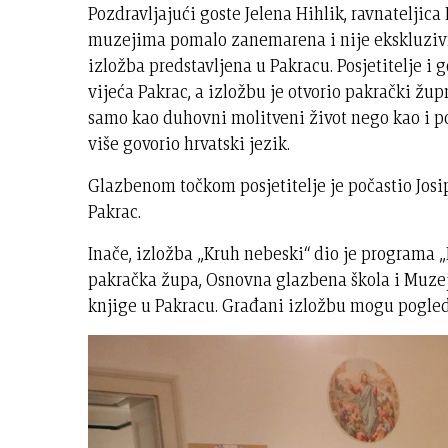
Pozdravljajući goste Jelena Hihlik, ravnateljica
muzejima pomalo zanemarena i nije ekskluzivna
izložba predstavljena u Pakracu. Posjetitelje i 
vijeća Pakrac, a izložbu je otvorio pakrački žup
samo kao duhovni molitveni život nego kao i poč
više govorio hrvatski jezik.
Glazbenom točkom posjetitelje je počastio Jos
Pakrac.
Inače, izložba „Kruh nebeski“ dio je programa „D
pakračka župa, Osnovna glazbena škola i Muzej,
knjige u Pakracu. Građani izložbu mogu pogle