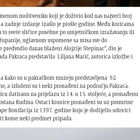
imenom molitveniku koji je doživio kod nas najveći broj
, a zadnje izdanje izašlo je prošle godine. Među koricama
u to svete sličice posebne po umjetničkom izražavanju ili
 županije, uglavnom uspomene sa misa sve do
 predvodio danas blaženi Alojzije Stepinac“, dio je
ada Pakraca predstavila Liljana Marić, autorica izložbe i
sila kako su u pakračkom muzeju predstavljena 92
ine, a izloženi su i neki pronađeni na području Pakraca.
nicu datiranu na prijelazu iz 14. u 15. stoljeće, a pronađenu
ostana Rudina. Ostaci krunice pronađeni su uz posmrtne
pe Bonifacija iz 1397. godine koju je dodijelio udovici
nati kome neki predmet pripada.