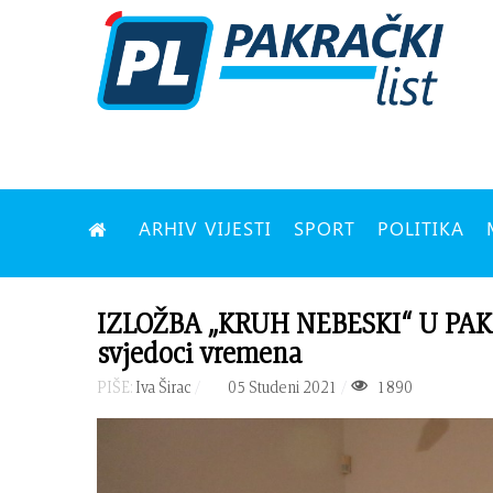
ARHIV VIJESTI
SPORT
POLITIKA
IZLOŽBA „KRUH NEBESKI“ U PAK
svjedoci vremena
PIŠE:
Iva Širac
05 Studeni 2021
1890