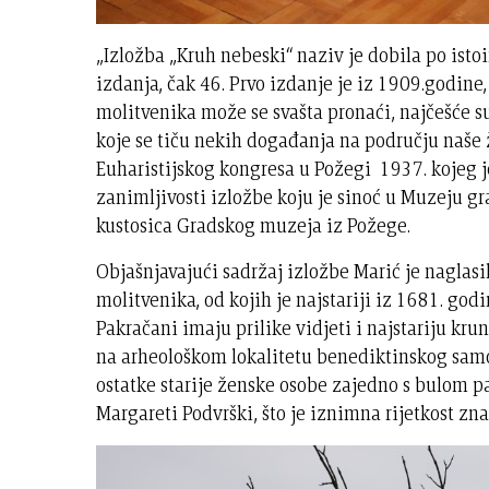
„Izložba „Kruh nebeski“ naziv je dobila po isto
izdanja, čak 46. Prvo izdanje je iz 1909.godine
molitvenika može se svašta pronaći, najčešće s
koje se tiču nekih događanja na području naše
Euharistijskog kongresa u Požegi 1937. kojeg je
zanimljivosti izložbe koju je sinoć u Muzeju gr
kustosica Gradskog muzeja iz Požege.
Objašnjavajući sadržaj izložbe Marić je nagla
molitvenika, od kojih je najstariji iz 1681. god
Pakračani imaju prilike vidjeti i najstariju kru
na arheološkom lokalitetu benediktinskog sam
ostatke starije ženske osobe zajedno s bulom pa
Margareti Podvrški, što je iznimna rijetkost z