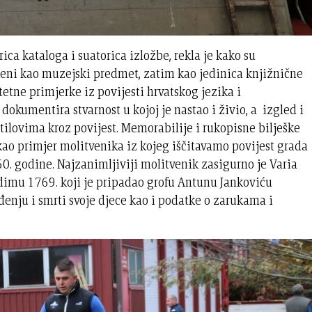
ica kataloga i suatorica izložbe, rekla je kako su
ljeni kao muzejski predmet, zatim kao jedinica knjižnične
itetne primjerke iz povijesti hrvatskog jezika i
okumentira stvarnost u kojoj je nastao i živio, a izgled i
tilovima kroz povijest. Memorabilije i rukopisne bilješke
a kao primjer molitvenika iz kojeg iščitavamo povijest grada
0. godine. Najzanimljiviji molitvenik zasigurno je Varia
Budimu 1769. koji je pripadao grofu Antunu Jankoviću
enju i smrti svoje djece kao i podatke o zarukama i