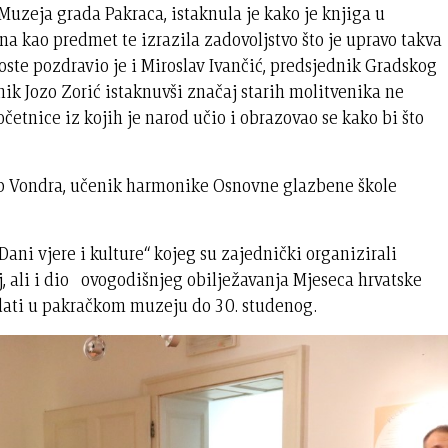
 Muzeja grada Pakraca, istaknula je kako je knjiga u
 kao predmet te izrazila zadovoljstvo što je upravo takva
goste pozdravio je i Miroslav Ivančić, predsjednik Gradskog
nik Jozo Zorić istaknuvši značaj starih molitvenika ne
etnice iz kojih je narod učio i obrazovao se kako bi što
ip Vondra, učenik harmonike Osnovne glazbene škole
ani vjere i kulture“ kojeg su zajednički organizirali
 ali i dio ovogodišnjeg obilježavanja Mjeseca hrvatske
dati u pakračkom muzeju do 30. studenog.