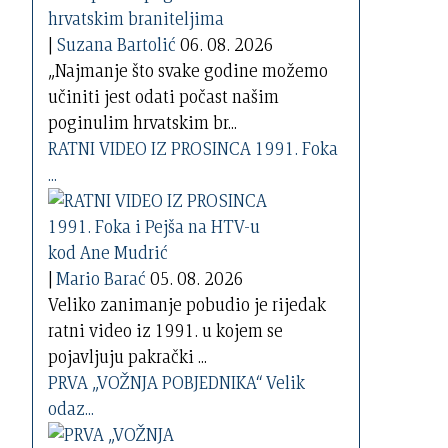
|
Suzana Bartolić
06. 08. 2026
„Najmanje što svake godine možemo
učiniti jest odati počast našim
poginulim hrvatskim br...
RATNI VIDEO IZ PROSINCA 1991. Foka
...
|
Mario Barać
05. 08. 2026
Veliko zanimanje pobudio je rijedak
ratni video iz 1991. u kojem se
pojavljuju pakrački ...
PRVA „VOŽNJA POBJEDNIKA“ Velik
odaz...