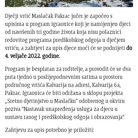
Dječji vrtić Maslačak Pakrac jučer je započeo s
upisima u program igraonice koji je namijenjen djeci
od navršenih tri godine života koja nisu polaznici
redovitog programa predškolskog odgoja u dječjem
vrtiću, a zahtjevi za upis djece moći će se podnijeti
do
4. veljače 2022. godine.
Program je besplatan za roditelje, a provodit će se dva
puta tjedno u poslijepodnevnim satima u prostoru
područnog vrtića Kalvarija na adresi, Kalvarija 6a,
Pakrac. Igraonica će biti održana u sklopu projekta
„Sretno djetinjstvo u Maslačku“ odobrenog u okviru
poziva "Nastavak unapređenja usluga za djecu u
sustavu ranog i predškolskog odgoja i obrazovanja".
Zahtjevu za upis potrebno je priložiti: