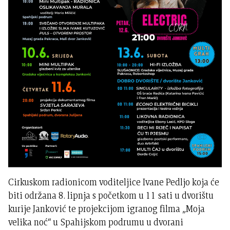
Cirkuskom radionicom voditeljice Ivane Pedljo koja će
biti održana 8. lipnja s početkom u 11 sati u dvorištu
kurije Janković te projekcijom igranog filma „Moja
velika noć“ u Spahijskom podrumu u dvorani