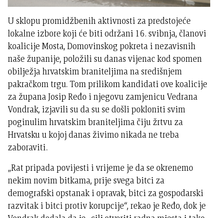
U sklopu promidžbenih aktivnosti za predstojeće
lokalne izbore koji će biti održani 16. svibnja, članovi
koalicije Mosta, Domovinskog pokreta i nezavisnih
naše županije, položili su danas vijenac kod spomen
obilježja hrvatskim braniteljima na središnjem
pakračkom trgu. Tom prilikom kandidati ove koalicije
za župana Josip Ređo i njegovu zamjenicu Vedrana
Vondrak, izjavili su da su se došli pokloniti svim
poginulim hrvatskim braniteljima čiju žrtvu za
Hrvatsku u kojoj danas živimo nikada ne treba
zaboraviti.
„Rat pripada povijesti i vrijeme je da se okrenemo
nekim novim bitkama, prije svega bitci za
demografski opstanak i opravak, bitci za gospodarski
razvitak i bitci protiv korupcije“, rekao je Ređo, dok je