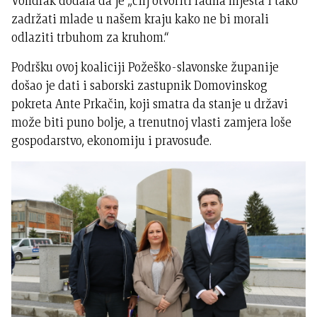
Vondrak dodala da je „cilj otvoriti radna mjesta i tako
zadržati mlade u našem kraju kako ne bi morali
odlaziti trbuhom za kruhom.“
Podršku ovoj koaliciji Požeško-slavonske županije
došao je dati i saborski zastupnik Domovinskog
pokreta Ante Prkačin, koji smatra da stanje u državi
može biti puno bolje, a trenutnoj vlasti zamjera loše
gospodarstvo, ekonomiju i pravosuđe.