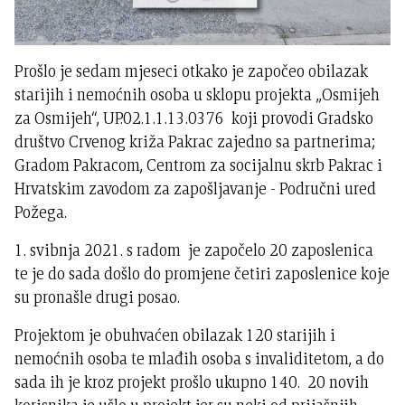
Prošlo je sedam mjeseci otkako je započeo obilazak
starijih i nemoćnih osoba u sklopu projekta „Osmijeh
za Osmijeh“, UP.02.1.1.13.0376 koji provodi Gradsko
društvo Crvenog križa Pakrac zajedno sa partnerima;
Gradom Pakracom, Centrom za socijalnu skrb Pakrac i
Hrvatskim zavodom za zapošljavanje - Područni ured
Požega.
1. svibnja 2021. s radom je započelo 20 zaposlenica
te je do sada došlo do promjene četiri zaposlenice koje
su pronašle drugi posao.
Projektom je obuhvaćen obilazak 120 starijih i
nemoćnih osoba te mlađih osoba s invaliditetom, a do
sada ih je kroz projekt prošlo ukupno 140. 20 novih