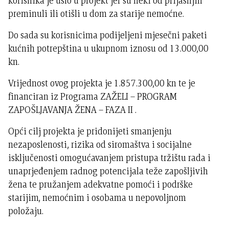
korisnika je ušlo u projekt jer su neki od prijašnjih
preminuli ili otišli u dom za starije nemoćne.
Do sada su korisnicima podijeljeni mjesečni paketi
kućnih potrepština u ukupnom iznosu od 13.000,00
kn.
Vrijednost ovog projekta je 1.857.300,00 kn te je
financiran iz Programa ZAŽELI – PROGRAM
ZAPOŠLJAVANJA ŽENA – FAZA II .
Opći cilj projekta je pridonijeti smanjenju
nezaposlenosti, rizika od siromaštva i socijalne
isključenosti omogućavanjem pristupa tržištu rada i
unaprjeđenjem radnog potencijala teže zapošljivih
žena te pružanjem adekvatne pomoći i podrške
starijim, nemoćnim i osobama u nepovoljnom
položaju.