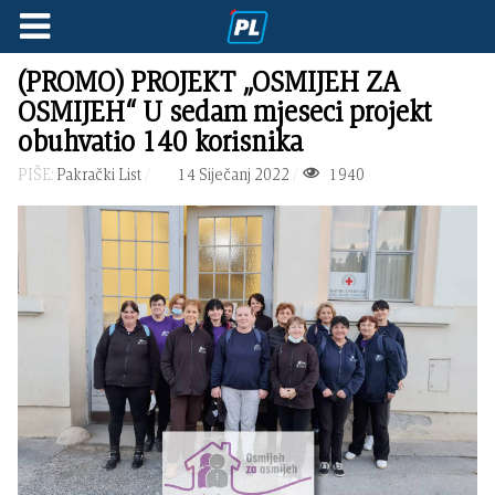
(PROMO) PROJEKT „OSMIJEH ZA
OSMIJEH“ U sedam mjeseci projekt
obuhvatio 140 korisnika
PIŠE:
Pakrački List
14 Siječanj 2022
1940