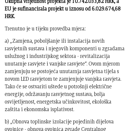
Ukupna vrijednost projekta je 10.742.033,82 HRK, a
EU je sufinancirala projekt u iznosu od 6.029.674,68
HRK.
Trenutno je u tijeku provedba mjera:
a) „Zamjena, poboljšanje ili instalacija novih
rasvjetnih sustava i njegovih komponenti u zgradama
uslužnog i industrijskog sektora - revitalizacija
unutarnje rasvjete i vanjske rasvjete“. Ovom mjerom
zamjenjuju se postojeća unutarnja rasvjetna tijela s
novom LED rasvjetom te zamjenjuje vanjska rasvjeta.
Tako će se ostvariti uštede u potrošnji električne
energije, održavanju rasvjetnog sustava, bolja
osvijetljenost, energetska učinkovitost, ekološka
zaštita i ekonomska isplativost.
b) „Obnova toplinske izolacije pojedinih dijelova
ovojnice - obnova ovojnica zgrade Centralnog