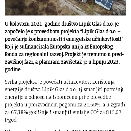
U kolovozu 2021. godine društvo Lipik Glas d.o.o. je
započelo je s provedbom projekta “Lipik Glas d.o.o. –
povećanje konkurentnosti i energetske učinkovitosti”
koji je sufinancirala Europska unija iz Europskog
fonda za regionalni razvoj. Projekt je trenutno u pred-
završnoj fazi, a planirani završetak je u lipnju 2023.
godine.
Svrha projekta je povećati učinkovitost korištenja
energije društva Lipik Glas d.o.o., tj. smanjiti potrošnju
energije u odnosu na isporučenu prije provedbe
projekta u proizvodnom pogonu za 20,60%, a u zgradi
za 67,38% godišnje i smanjiti emisije CO² za 815,67
t/god.