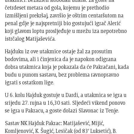
četrdeset metara od gola, kojemu je prethodio
izmišljeni prekršaj, završio je oštrim centaršutom na
penal gdje je najspretniji bio gostujući igrač Alerić
koji glavom loptu prosljeđuje u mrežu iza nepotrebno
istrčalog Matijaševića.
Hajduku iz ove utakmice ostaje žal za prosutim
bodovima, ali i činjenica da je napokon odigrana
dobra utakmica koja je pokazala da će Pakračani, kada
budu u punom sastavu, bez problema ravnopravno
igrati s ostatkom lige.
U 6. kolu Hajduk gostuje u Dardi, a utakmica se igra u
srijedu 27. rujna u 16,30 sati. Sljedeći vikend ponovo
se igra u Pakracu, a goste dolazi Slavonac iz Tenje.
Sastav NK Hajduk Pakrac: Matijašević, Mijić,
Komljenović, K. Šugić, Lesičak (od 83' Luksetić), B.