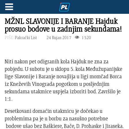
MŽNL SLAVONIJE I BARANJE Hajduk
prosuo bodove u zadnjim sekundama!
PIŠE:
Pakrački List
24 Rujan 2017
1520
Niti nakon pet odigranih kola Hajduk ne zna za
pobjedu. U subotu je u sklopu 5. kola Međužupanijske
lige Slavonije i Baranje novajlija u ligi momčad Borca
iz Kneževih Vinograda pogotkom u posljednjim
sekundama utakmice uspjela izboriti bod. Završilo je
1:1.
Desetkovani domaćin utakmicu je dočekao u
problemima pa je u borbu za nasušno potrebne
bodove ušao bez Baškiere, Bače, D. Prohaske i Jiraseka.