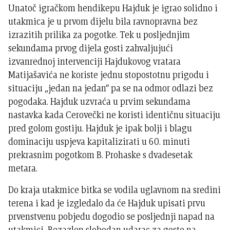
Unatoč igračkom hendikepu Hajduk je igrao solidno i
utakmica je u prvom dijelu bila ravnopravna bez
izrazitih prilika za pogotke. Tek u posljednjim
sekundama prvog dijela gosti zahvaljujući
izvanrednoj intervenciji Hajdukovog vratara
Matijašavića ne koriste jednu stopostotnu prigodu i
situaciju „jedan na jedan“ pa se na odmor odlazi bez
pogodaka. Hajduk uzvraća u prvim sekundama
nastavka kada Cerovečki ne koristi identičnu situaciju
pred golom gostiju. Hajduk je ipak bolji i blagu
dominaciju uspjeva kapitalizirati u 60. minuti
prekrasnim pogotkom B. Prohaske s dvadesetak
metara.
Do kraja utakmice bitka se vodila uglavnom na sredini
terena i kad je izgledalo da će Hajduk upisati prvu
prvenstvenu pobjedu dogodio se posljednji napad na
utakmici. Bezazlen slobodan udarac za goste na