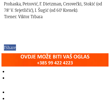
Prohaska, Petrović, F. Dietzman, Cerovečki, Stokić (od
78' V. Svjetličić), I. Šugić (od 60' Krenek).
Trener: Viktor Trbara
f
Share