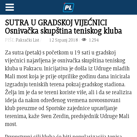
SUTRA U GRADSKOJ VIJEĆNICI
Osnivačka skupština teniskog kluba
PIŠE:
Pakrački List
12 Srpanj 2018
1294
Za sutra (petak) s početkom u 19 sati u gradskoj
vijećnici najavljena je osnivačka skupština teniskog
kluba u Pakracu. Inicijativa je došla iz Udruge mladih
Mali most koja je prije otprilike godinu dana inicirala
izgradnju teniskih terena pokraj gradskog stadiona.
Želja im je da se tereni koriste više, ali i da se realizira
ideja da nakon određenog vremena novoosnovani
klub preuzme od Sportske zajednice upravljanje
terenima, kaže Sven Zerdin, predsjednik Udruge Mali
most.
Prvenstveni cilj kluba će biti popularizacija tenisa