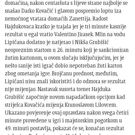
domaćina, nakon centaršuta s lijeve strane najbolje se
snašao Darko Kovačić i glavom pospremio loptu iza
nemoćnog vratara domaćih Zanettija. Radost
Hajdukovaca kratko je trajala jer je tri minute kasnije
rezultat u egal vratio Valentino Jirasek. Mlin na vodu
Lipičana dodatno je natjerao i Nikša Grubišić
neopreznim startom u 26. minutu koji je sankcioniran
žutim kartonom, u ovom slučaju isključujućim, jer je
nešto ranije isti igrač dobio nepotreban žuti karton
zbog ometanja igre. Brojčanu prednost, međutim,
Lipičani nisu znali iskoristiti i do odmora se rezultat
nije mijenjao. Nastavak susreta trener Hajduka
Grubišić započinje novom napadačkom opcijom kad
strijelca Kovačića mijenja Krunoslavom Lilovcem.
Ukazano povjerenje ovaj opravdava nakon svega četiri
minute provedene u igri i majstorskim pogotkom u
49. minuti postavlja, pokazat će se, konačan rezultat