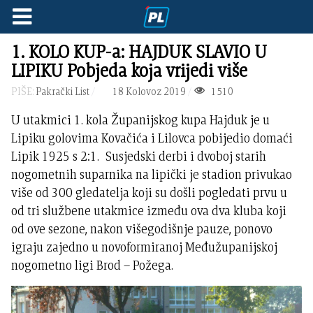
1. KOLO KUP-a: HAJDUK SLAVIO U
LIPIKU Pobjeda koja vrijedi više
PIŠE:
Pakrački List
18 Kolovoz 2019
1510
U utakmici 1. kola Županijskog kupa Hajduk je u
Lipiku golovima Kovačića i Lilovca pobijedio domaći
Lipik 1925 s 2:1. Susjedski derbi i dvoboj starih
nogometnih suparnika na lipički je stadion privukao
više od 300 gledatelja koji su došli pogledati prvu u
od tri službene utakmice između ova dva kluba koji
od ove sezone, nakon višegodišnje pauze, ponovo
igraju zajedno u novoformiranoj Međužupanijskoj
nogometno ligi Brod – Požega.