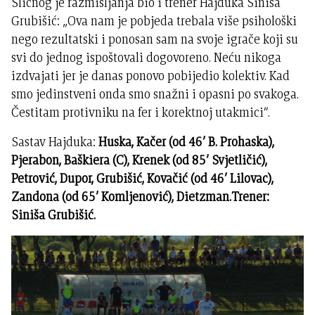
Sličnog je razmišljanja bio i trener Hajduka Siniša
Grubišić: „Ova nam je pobjeda trebala više psihološki
nego rezultatski i ponosan sam na svoje igrače koji su
svi do jednog ispoštovali dogovoreno. Neću nikoga
izdvajati jer je danas ponovo pobijedio kolektiv. Kad
smo jedinstveni onda smo snažni i opasni po svakoga.
Čestitam protivniku na fer i korektnoj utakmici“.
Sastav Hajduka:
Huska, Kačer (od 46’ B. Prohaska),
Pjerabon, Baškiera (C), Krenek (od 85’ Svjetličić),
Petrović, Dupor, Grubišić, Kovačić (od 46’ Lilovac),
Zandona (od 65’ Komljenović), Dietzman.Trener:
Siniša Grubišić.