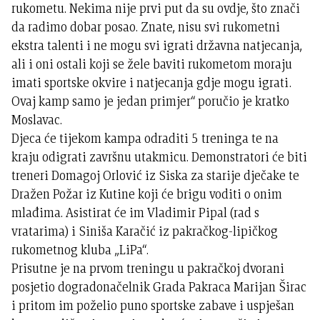
rukometu. Nekima nije prvi put da su ovdje, što znači
da radimo dobar posao. Znate, nisu svi rukometni
ekstra talenti i ne mogu svi igrati državna natjecanja,
ali i oni ostali koji se žele baviti rukometom moraju
imati sportske okvire i natjecanja gdje mogu igrati.
Ovaj kamp samo je jedan primjer“ poručio je kratko
Moslavac.
Djeca će tijekom kampa odraditi 5 treninga te na
kraju odigrati završnu utakmicu. Demonstratori će biti
treneri Domagoj Orlović iz Siska za starije dječake te
Dražen Požar iz Kutine koji će brigu voditi o onim
mlađima. Asistirat će im Vladimir Pipal (rad s
vratarima) i Siniša Karačić iz pakračkog-lipičkog
rukometnog kluba „LiPa“.
Prisutne je na prvom treningu u pakračkoj dvorani
posjetio dogradonačelnik Grada Pakraca Marijan Širac
i pritom im poželio puno sportske zabave i uspješan