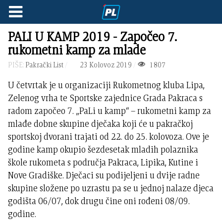
PALI U KAMP 2019 - Započeo 7.
rukometni kamp za mlade
PIŠE:
Pakrački List
23 Kolovoz 2019
1807
U četvrtak je u organizaciji Rukometnog kluba Lipa,
Zelenog vrha te Sportske zajednice Grada Pakraca s
radom započeo 7. „PaLi u kamp“ – rukometni kamp za
mlađe dobne skupine dječaka koji će u pakračkoj
sportskoj dvorani trajati od 22. do 25. kolovoza. Ove je
godine kamp okupio šezdesetak mladih polaznika
škole rukometa s područja Pakraca, Lipika, Kutine i
Nove Gradiške. Dječaci su podijeljeni u dvije radne
skupine složene po uzrastu pa se u jednoj nalaze djeca
godišta 06/07, dok drugu čine oni rođeni 08/09.
godine.