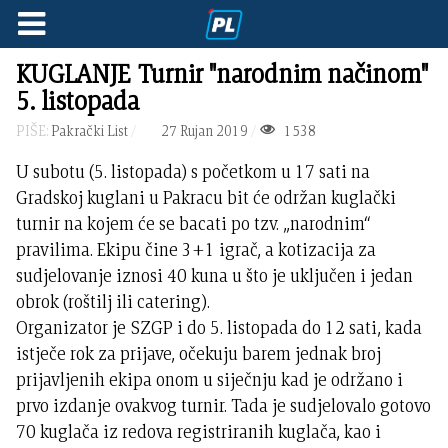
KUGLANJE Turnir "narodnim načinom"
5. listopada
PIŠE:
Pakrački List
27 Rujan 2019
1538
U subotu (5. listopada) s početkom u 17 sati na
Gradskoj kuglani u Pakracu bit će održan kuglački
turnir na kojem će se bacati po tzv. „narodnim“
pravilima. Ekipu čine 3+1 igrač, a kotizacija za
sudjelovanje iznosi 40 kuna u što je uključen i jedan
obrok (roštilj ili catering).
Organizator je SZGP i do 5. listopada do 12 sati, kada
istječe rok za prijave, očekuju barem jednak broj
prijavljenih ekipa onom u siječnju kad je održano i
prvo izdanje ovakvog turnir. Tada je sudjelovalo gotovo
70 kuglača iz redova registriranih kuglača, kao i