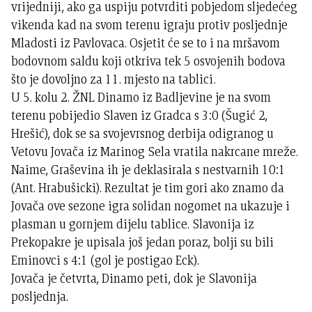
vrijedniji, ako ga uspiju potvrditi pobjedom sljedećeg
vikenda kad na svom terenu igraju protiv posljednje
Mladosti iz Pavlovaca. Osjetit će se to i na mršavom
bodovnom saldu koji otkriva tek 5 osvojenih bodova
što je dovoljno za 11. mjesto na tablici.
U 5. kolu 2. ŽNL Dinamo iz Badljevine je na svom
terenu pobijedio Slaven iz Gradca s 3:0 (Šugić 2,
Hrešić), dok se sa svojevrsnog derbija odigranog u
Vetovu Jovača iz Marinog Sela vratila nakrcane mreže.
Naime, Graševina ih je deklasirala s nestvarnih 10:1
(Ant. Hrabušicki). Rezultat je tim gori ako znamo da
Jovača ove sezone igra solidan nogomet na ukazuje i
plasman u gornjem dijelu tablice. Slavonija iz
Prekopakre je upisala još jedan poraz, bolji su bili
Eminovci s 4:1 (gol je postigao Eck).
Jovača je četvrta, Dinamo peti, dok je Slavonija
posljednja.