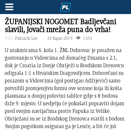
ŽUPANIJSKI NOGOMET Badljevčani
slavili, Jovači mreža puna do vrha!
PIŠE:
Pakrački List
30 Rujan 2019
1553
U utakmicama 6. kola 1. ŽNL Dobrovac je poražen na
gostovanju u Vidovcima od domaćeg Dinama s 2:1,
dok je Croatia iz Donje Obriježi u Brodskom Drenovcu
odigrala 1:1 s Hrvatskim Dragovoljcem. Dobrovčani su
porazom u Vidovcima (gol postigao Adžijević) samo
potvrdili promjenjivu formu ove sezone koja ih košta
plasmana u donjoj polovini tablice gdje s 8 bodova
drže 9. mjesto. U nedjelju će pokušati popraviti dojam
pred svojim navijačima protiv Papuka iz Velike.
Obriježani su se iz Brodskog Drenovca vratili s bodom.
Svojim pogotkom osigurao ga je Lenće, a bit će još