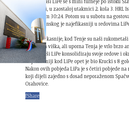
Rukometaši LiPe se s mini turneje po istoku Sla
u Županji, u zaostaloj utakmici 2. kola 3. HRL I
rezultatom 30:24. Potom su u subotu na gostova
Protiv Zrinskog je najefikasniji u redovima LiP
Friš.
Dva dana kasnije, kod Tenje su naši rukometaši 
pogodaka viška, ali uporna Tenja je vrlo brzo an
rukometaši LiPe konsolidiraju svoje redove i ok
Najefikasniji kod LiPe opet je bio Krucki s 8 golo
Nakon ovih pobjeda LiPa je s četiri pobjede na
koji dijeli zajedno s dosad neporaženom Spačv
Orahovice.
f
Share