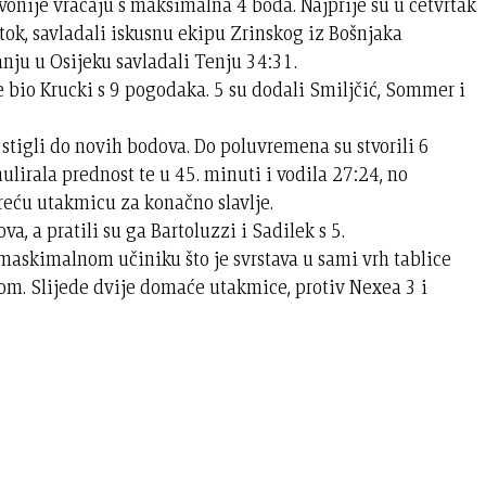
vonije vraćaju s maksimalna 4 boda. Najprije su u četvrtak
stok, savladali iskusnu ekipu Zrinskog iz Bošnjaka
nju u Osijeku savladali Tenju 34:31.
e bio Krucki s 9 pogodaka. 5 su dodali Smiljčić, Sommer i
stigli do novih bodova. Do poluvremena su stvorili 6
ulirala prednost te u 45. minuti i vodila 27:24, no
reću utakmicu za konačno slavlje.
va, a pratili su ga Bartoluzzi i Sadilek s 5.
 maskimalnom učiniku što je svrstava u sami vrh tablice
om. Slijede dvije domaće utakmice, protiv Nexea 3 i