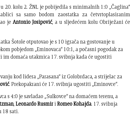
 u 20. kolu 2. ŽNL je pobijedila s minimalnih 1:0 „Čaglina“
tablici sa samo bodom zaostatka za četvrtoplasiranim
gao je
Antonio Josipović
, a u sljedećem kolu Obriježani će
atka Šotole otputovao je s 10 igrača na gostovanje u
visokom pobjedom „Eminovaca“ 10:1, a počasni pogodak za
edi im domaća utakmica 17. svibnja kada će ugostiti
vanju kod lidera „Parasana“ iz Golobrdaca, a strijelac za
ović
. Prekopakrani će 17. svibnja ugostiti „Eminovce“.
vca s 4:0 je savladao „Sulkovce“ na domaćem terenu, a
etzman
,
Leonardo Rusmir
i
Romeo Kohajda
. 17. svibnja
 18 sati.