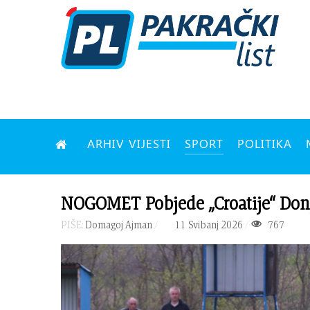
ARHIV VIJESTI
SPORT
POLITIKA
NOGOMET Pobjede „Croatije“ Donja
PIŠE:
Domagoj Ajman
11 Svibanj 2026
767