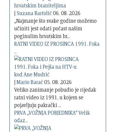
|
Suzana Bartolić
06. 08. 2026
„Najmanje što svake godine možemo
učiniti jest odati počast našim
poginulim hrvatskim br...
RATNI VIDEO IZ PROSINCA 1991. Foka
...
|
Mario Barać
05. 08. 2026
Veliko zanimanje pobudio je rijedak
ratni video iz 1991. u kojem se
pojavljuju pakrački ...
PRVA „VOŽNJA POBJEDNIKA“ Velik
odaz...