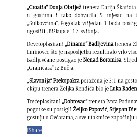
„Croatia“ Donja Obrijež
trenera Darija Škariota
u gostima i tako dohvatila 5. mjesto na 
„Sulkovcima“. Pogodak vrijedan 3 boda posti
ugostiti „Biškupce“ 17. svibnja.
Devetoplasirani
„Dinamo“ Badljevina
trenera Zl
Eminovce što je naposljetku rezultiralo vrlo 
Badljevčane postigao je
Nenad Boromisa
. Slij
„Graničara“ iz Bučja.
„Slavonija“ Prekopakra
poražena je 3:1 na gosto
ekipu trenera Željka Rendića bio je
Luka Rađen
Trećeplasirani
„Dobrovac“
trenera Ivora Poduna
pogotke su postigli
Željko Popović
,
Stjepan Di
gostuju u Ovčarama, a sve utakmice započinju u
f
Share