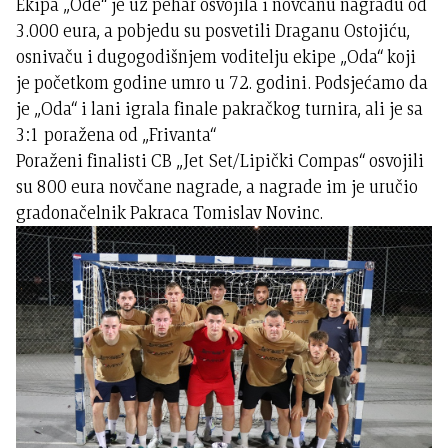
Ekipa „Ode“ je uz pehar osvojila i novčanu nagradu od
3.000 eura, a pobjedu su posvetili Draganu Ostojiću,
osnivaču i dugogodišnjem voditelju ekipe „Oda“ koji
je početkom godine umro u 72. godini. Podsjećamo da
je „Oda“ i lani igrala finale pakračkog turnira, ali je sa
3:1 poražena od „Frivanta“
Poraženi finalisti CB „Jet Set/Lipički Compas“ osvojili
su 800 eura novčane nagrade, a nagrade im je uručio
gradonačelnik Pakraca Tomislav Novinc.