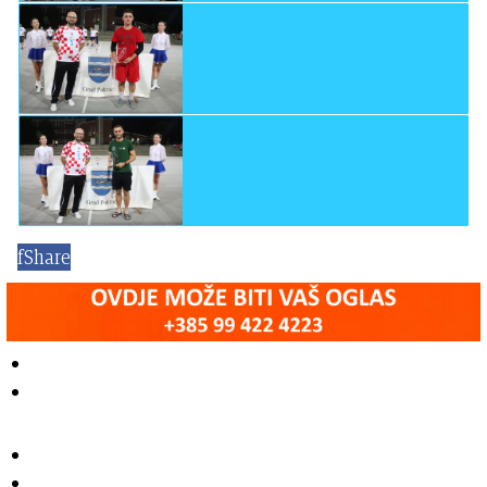
f
Share