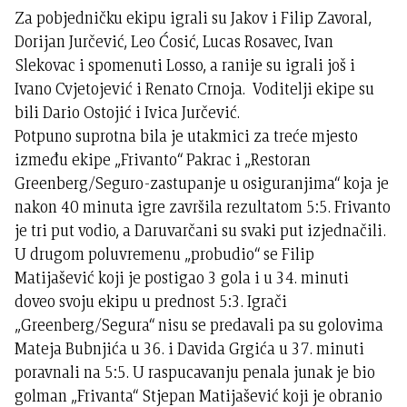
Za pobjedničku ekipu igrali su Jakov i Filip Zavoral,
Dorijan Jurčević, Leo Ćosić, Lucas Rosavec, Ivan
Slekovac i spomenuti Losso, a ranije su igrali još i
Ivano Cvjetojević i Renato Crnoja. Voditelji ekipe su
bili Dario Ostojić i Ivica Jurčević.
Potpuno suprotna bila je utakmici za treće mjesto
između ekipe „Frivanto“ Pakrac i „Restoran
Greenberg/Seguro-zastupanje u osiguranjima“ koja je
nakon 40 minuta igre završila rezultatom 5:5. Frivanto
je tri put vodio, a Daruvarčani su svaki put izjednačili.
U drugom poluvremenu „probudio“ se Filip
Matijašević koji je postigao 3 gola i u 34. minuti
doveo svoju ekipu u prednost 5:3. Igrači
„Greenberg/Segura“ nisu se predavali pa su golovima
Mateja Bubnjića u 36. i Davida Grgića u 37. minuti
poravnali na 5:5. U raspucavanju penala junak je bio
golman „Frivanta“ Stjepan Matijašević koji je obranio