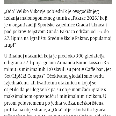
„Oda“ Veliko Vukovje pobjednik je ovogodišnjeg
izdanja malonogometnog turnira „Pakrac 2026.“ koji
je u organizaciji Sportske zajednice Grada Pakraca i
pod pokroviteljstvom Grada Pakraca održan od 16. do
27. lipnja na igralištu Srednje škole Pakrac, popularnoj
„rupi“.
U finalnoj utakmici koja je pred oko 300 gledatelja
odigrana 27. lipnja, golom Armanda Borne Lossa u 35.
minuti s minimalnih 1:0 slavili su protiv Caffe bar „Jet
Set/Lipički Compas“. Očekivano, gledali smo tvrdu,
izjednačenu, ali kvalitetnu utakmicu u kojoj se
osjetilo da je ulog velik pa su obje momčadi igrale s
maksimalnom opreznošću i minimalnim rizikom. U
prvom poluvremenu po jedna velika, neiskorištena
prilika na obje strane, a „Oda“ nije iskoristila igrača