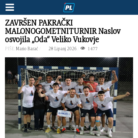
ZAVRŠEN PAKRAČKI
MALONOGOMETNITURNIR Naslov
osvojila „Oda“ Veliko Vukovje
PIŠE:
Mario Barać
28 Lipanj 2026
1477