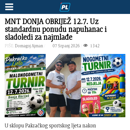
MNT DONJA OBRIJEŽ 12.7. Uz
standardnu ponudu napuhanac i
sladoledi za najmlađe
PIŠE:
Domagoj Ajman
07 Srpanj 2026
1342
U sklopu Pakračkog sportskog ljeta nakon