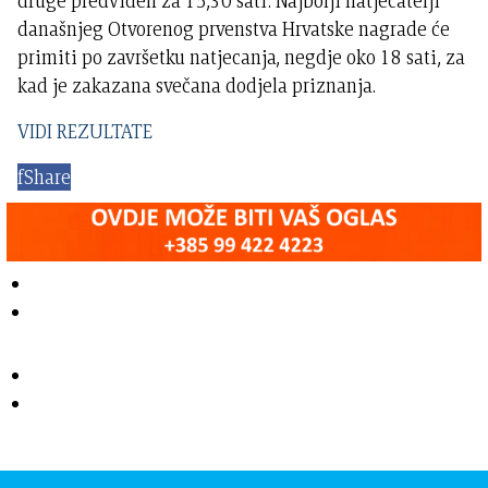
druge predviđen za 15,30 sati. Najbolji natjecatelji
današnjeg Otvorenog prvenstva Hrvatske nagrade će
primiti po završetku natjecanja, negdje oko 18 sati, za
kad je zakazana svečana dodjela priznanja.
VIDI REZULTATE
f
Share