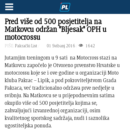
Pred više od 500 posjetitelja na
Matkovcu održan "Bljesak" OPH u
motocrossu
PIŠE:
Pakrački List
01 Svibanj 2016
1642
Jutarnjim treningom u 9 sati na Motocross stazi na
Matkovcu započelo je Otvoreno prvenstvo Hrvatske u
motocrossu koje se i ove godine u organizaciji Moto
kluba Pakrac – Lipik, a pod pokroviteljstvom Grada
Pakraca, već tradicionalno održava prve nedjelje u
svibnju. Na Matkovcu se u prijepodnevnim satima
okupilo više od 500 posjetitelja kojima se,
zahvaljujući izvanrednoj organizaciji, osim
kvalitetnog sportskog sadržaja, nudi i raznolika
ugostiteljska ponuda.