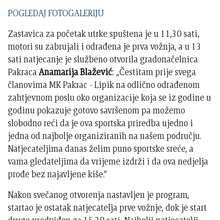
POGLEDAJ FOTOGALERIJU
Zastavica za početak utrke spuštena je u 11,30 sati,
motori su zabrujali i odrađena je prva vožnja, a u 13
sati natjecanje je službeno otvorila gradonačelnica
Pakraca
Anamarija Blažević
: „Čestitam prije svega
članovima MK Pakrac - Lipik na odlično odrađenom
zahtjevnom poslu oko organizacije koja se iz godine u
godinu pokazuje gotovo savršenom pa možemo
slobodno reći da je ova sportska priredba ujedno i
jedna od najbolje organiziranih na našem području.
Natjecateljima danas želim puno sportske sreće, a
vama gledateljima da vrijeme izdrži i da ova nedjelja
prođe bez najavljene kiše.“
Nakon svečanog otvorenja nastavljen je program,
startao je ostatak natjecatelja prve vožnje, dok je start