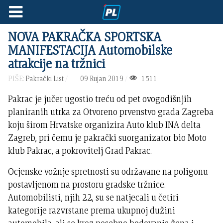
NOVA PAKRAČKA SPORTSKA
MANIFESTACIJA Automobilske
atrakcije na tržnici
PIŠE:
Pakrački List
09 Rujan 2019
1511
Pakrac je jučer ugostio treću od pet ovogodišnjih
planiranih utrka za Otvoreno prvenstvo grada Zagreba
koju širom Hrvatske organizira Auto klub INA delta
Zagreb, pri čemu je pakrački suorganizator bio Moto
klub Pakrac, a pokrovitelj Grad Pakrac.
Ocjenske vožnje spretnosti su održavane na poligonu
postavljenom na prostoru gradske tržnice.
Automobilisti, njih 22, su se natjecali u četiri
kategorije razvrstane prema ukupnoj dužini