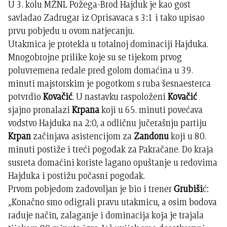
U 3. kolu MŽNL Požega-Brod Hajduk je kao gost
savladao Zadrugar iz Oprisavaca s 3:1 i tako upisao
prvu pobjedu u ovom natjecanju.
Utakmica je protekla u totalnoj dominaciji Hajduka.
Mnogobrojne prilike koje su se tijekom prvog
poluvremena redale pred golom domaćina u 39.
minuti majstorskim je pogotkom s ruba šesnaesterca
potvrdio
Kovačić
. U nastavku raspoloženi
Kovačić
sjajno pronalazi
Krpana
koji u 65. minuti povećava
vodstvo Hajduka na 2:0, a odličnu jučerašnju partiju
Krpan
začinjava asistencijom za
Zandonu
koji u 80.
minuti postiže i treći pogodak za Pakračane. Do kraja
susreta domaćini koriste lagano opuštanje u redovima
Hajduka i postižu počasni pogodak.
Prvom pobjedom zadovoljan je bio i trener
Grubiši
ć:
„Konačno smo odigrali pravu utakmicu, a osim bodova
raduje način, zalaganje i dominacija koja je trajala