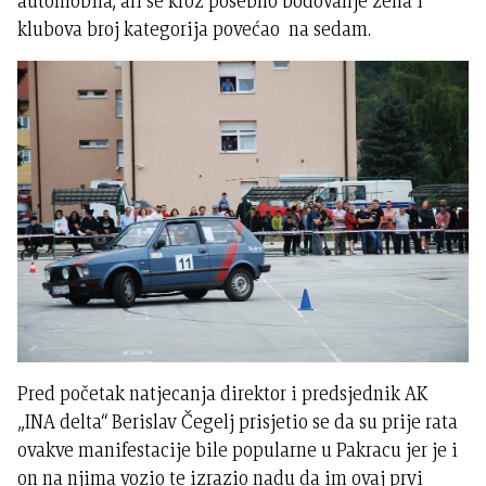
automobila, ali se kroz posebno bodovanje žena i
klubova broj kategorija povećao na sedam.
Pred početak natjecanja direktor i predsjednik AK
„INA delta“ Berislav Čegelj prisjetio se da su prije rata
ovakve manifestacije bile popularne u Pakracu jer je i
on na njima vozio te izrazio nadu da im ovaj prvi