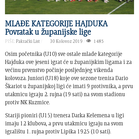
MLAĐE KATEGORIJE HAJDUKA
Povratak u županijske lige
PIŠE:
Pakrački List
30 Kolovoz 2019
1485
Osim početnika (U10) sve ostale mlade kategorije
Hajduka ove jeseni igrat će u županijskim ligama i za
većinu prvenstvo počinje posljednjeg vikenda
kolovoza. Juniori (U18) koje ove sezone trenira Dario
Škariot u županijskoj ligi će imati 9 protivnika, a prvu
utakmicu igraju 2. rujna (19 sati) na svom stadionu
protiv NK Kuzmice.
Stariji pioniri (U15) trenera Darka Kelemena u ligi
imaju 12 klubova, a prvu utakmicu igraju na svom
igralištu 1. rujna protiv Lipika 1925 (10 sati).