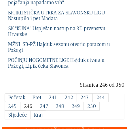
pojačanja napadamo vrh"
BICIKLISTIČKA UTRKA ZA SLAVONSKU LIGU
Nastupilo i pet Mađara
SK "KUNA" Uspješan nastup na 3D prvenstvu
Hrvatske
MŽNL SB-PŽ Hajduk sezonu otvorio porazom u
Požegi
POČINJU NOGOMETNE LIGE Hajduk otvara u
Požegi, Lipik čeka Slavonca
Stranica 246 od 350
Početak
Pret
241
242
243
244
245
246
247
248
249
250
Sljedeće
Kraj