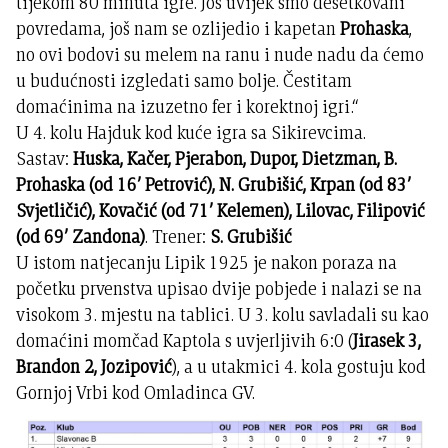
tijekom 80 minuta igre. Još uvijek smo desetkovani
povredama, još nam se ozlijedio i kapetan
Prohaska
,
no ovi bodovi su melem na ranu i nude nadu da ćemo
u budućnosti izgledati samo bolje. Čestitam
domaćinima na izuzetno fer i korektnoj igri.“
U 4. kolu Hajduk kod kuće igra sa Sikirevcima.
Sastav:
Huska, Kačer, Pjerabon, Dupor, Dietzman, B.
Prohaska (od 16’ Petrović), N. Grubišić, Krpan (od 83’
Svjetličić), Kovačić (od 71’ Kelemen), Lilovac, Filipović
(od 69’ Zandona)
. Trener:
S. Grubišić
U istom natjecanju Lipik 1925 je nakon poraza na
početku prvenstva upisao dvije pobjede i nalazi se na
visokom 3. mjestu na tablici. U 3. kolu savladali su kao
domaćini momčad Kaptola s uvjerljivih 6:0 (
Jirasek 3,
Brandon 2, Jozipović
), a u utakmici 4. kola gostuju kod
Gornjoj Vrbi kod Omladinca GV.