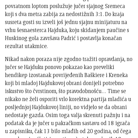
povratnom loptom poslužuje jučer sjajnog Sremeca
koji s dva metra zabija za nedostižnih 3:1. Do kraja
susreta gosti su izveli još jednu sjajnu minijaturu na
vrhu šesnaesterca Hajduka, koju skidanjem paučine s
Huskinog gola završava Padrić i postavlja konačan
rezultat utakmice.
Nikad nakon poraza nije zgodno tražiti opravdanja, no
jučer se Hajduku ponovo pokazao kao preveliki
hendikep izostanak povrijeđenih Baškiere i Kreneka
koji bi mladoj Hajdukovoj obrani donijeli potrebno
iskustvo što čvrstinom, što pravodobnošću… Time se
nikako ne želi osporiti vrlo korektna partija mladića u
posljednjoj Hajdukovoj liniji, no vidjelo se da obrani
nedostaje gazda. Osim toga valja skrenuti pažnju i na
podatak da je jučer u pakračkom sastavu od 18 igrača
u zapisniku, čak 13 bilo mlađih od 20 godina, od čega