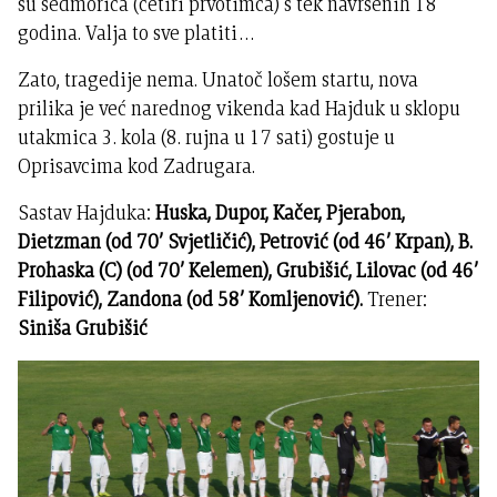
su sedmorica (četiri prvotimca) s tek navršenih 18
godina. Valja to sve platiti…
Zato, tragedije nema. Unatoč lošem startu, nova
prilika je već narednog vikenda kad Hajduk u sklopu
utakmica 3. kola (8. rujna u 17 sati) gostuje u
Oprisavcima kod Zadrugara.
Sastav Hajduka:
Huska, Dupor, Kačer, Pjerabon,
Dietzman (od 70’ Svjetličić), Petrović (od 46’ Krpan), B.
Prohaska (C) (od 70’ Kelemen), Grubišić, Lilovac (od 46’
Filipović), Zandona (od 58’ Komljenović).
Trener:
Siniša Grubišić