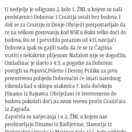
U nedjelju je odigrano 2. kolo 1. ŽNL u kojem su naši
predstavnici Dobrovac i Croatija ostali bez bodova. I
dok se za Croatiju iz Donje Obriježi pretpostavljalo da
će na teškom gostovanju kod BSK u Buku teško doći do
bodova, što se i potvrdilo porazom od 4:0, navijači
Dobrovca ipak su gajili nadu da će se iz Čaglina
vratiti s nekakvim plijenom. Nažalost nije se dogodilo,
Omladinac je slavio s 4:3, a pogotke za Dobrovac
postigli su Popović,Poletto i Derenj. Priliku za prvu
prvenstvenu pobjedu Dobrovačni će imati narednog
vikenda kad u sklopu utakmica 3. kola dočekuju
Dinamo iz Rajsavca. Obriježani će istovremeno do
bodova pokušati doći na svom terenu protiv Graničara
iz Zagrađa.
Započela su natjecanja i u 2. ŽNL u kojem nas
predstavljaju Dinamo iz Badljevine, Slavonija iz
Prekopakre i Jovača iz Marinog Sela. U 1. kolu pobjedu