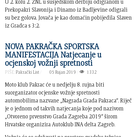
U 2. kolu 2. ŽNL u susjedskom derbiju odigranom u
Prekopakri Slavonija i Dinamo iz Badljevine odigrali
su bez golova. Jovača je kao domaćin pobijedila Slaven
iz Gradca s 3:2.
NOVA PAKRAČKA SPORTSKA
MANIFESTACIJA Natjecanje u
ocjenskoj vožnji spretnosti
PIŠE:
Pakrački List
05 Rujan 2019
1332
Moto klub Pakrac će u nedjelju 8. rujna biti
suorganizator ocjenske vožnje spretnosti
automobilima nazvane „Nagrada Grada Pakraca“. Riječ
je o jednom od takvih natjecanja koje pod nazivom
„Otvoreno prvenstvo Grada Zagreba 2019“ širom
Hrvatske organizira Autoklub INA delta Zagreb.