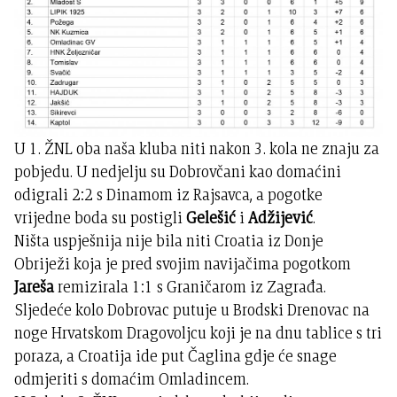
U 1. ŽNL oba naša kluba niti nakon 3. kola ne znaju za
pobjedu. U nedjelju su Dobrovčani kao domaćini
odigrali 2:2 s Dinamom iz Rajsavca, a pogotke
vrijedne boda su postigli
Gelešić
i
Adžijević
.
Ništa uspješnija nije bila niti Croatia iz Donje
Obriježi koja je pred svojim navijačima pogotkom
Jareša
remizirala 1:1 s Graničarom iz Zagrađa.
Sljedeće kolo Dobrovac putuje u Brodski Drenovac na
noge Hrvatskom Dragovoljcu koji je na dnu tablice s tri
poraza, a Croatija ide put Čaglina gdje će snage
odmjeriti s domaćim Omladincem.