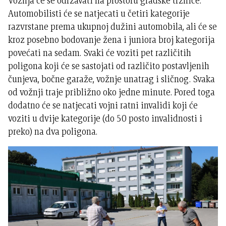
Vožnja će se održavati na prostoru gradske tržnice.
Automobilisti će se natjecati u četiri kategorije
razvrstane prema ukupnoj dužini automobila, ali će se
kroz posebno bodovanje žena i juniora broj kategorija
povećati na sedam. Svaki će voziti pet različitih
poligona koji će se sastojati od različito postavljenih
čunjeva, bočne garaže, vožnje unatrag i sličnog. Svaka
od vožnji traje približno oko jedne minute. Pored toga
dodatno će se natjecati vojni ratni invalidi koji će
voziti u dvije kategorije (do 50 posto invalidnosti i
preko) na dva poligona.