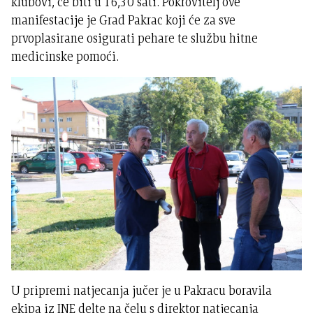
klubovi, će biti u 16,30 sati. Pokrovitelj ove
manifestacije je Grad Pakrac koji će za sve
prvoplasirane osigurati pehare te službu hitne
medicinske pomoći.
U pripremi natjecanja jučer je u Pakracu boravila
ekipa iz INE delte na čelu s direktor natjecanja