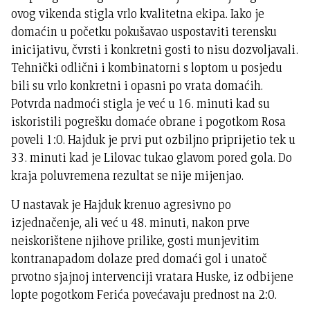
ovog vikenda stigla vrlo kvalitetna ekipa. Iako je
domaćin u početku pokušavao uspostaviti terensku
inicijativu, čvrsti i konkretni gosti to nisu dozvoljavali.
Tehnički odlični i kombinatorni s loptom u posjedu
bili su vrlo konkretni i opasni po vrata domaćih.
Potvrda nadmoći stigla je već u 16. minuti kad su
iskoristili pogrešku domaće obrane i pogotkom Rosa
poveli 1:0. Hajduk je prvi put ozbiljno priprijetio tek u
33. minuti kad je Lilovac tukao glavom pored gola. Do
kraja poluvremena rezultat se nije mijenjao.
U nastavak je Hajduk krenuo agresivno po
izjednačenje, ali već u 48. minuti, nakon prve
neiskorištene njihove prilike, gosti munjevitim
kontranapadom dolaze pred domaći gol i unatoč
prvotno sjajnoj intervenciji vratara Huske, iz odbijene
lopte pogotkom Ferića povećavaju prednost na 2:0.