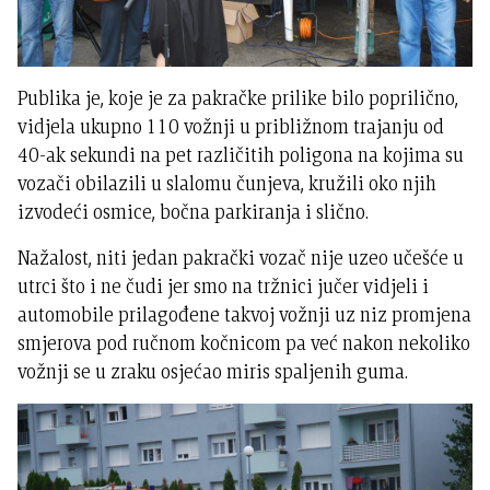
Publika je, koje je za pakračke prilike bilo poprilično,
vidjela ukupno 110 vožnji u približnom trajanju od
40-ak sekundi na pet različitih poligona na kojima su
vozači obilazili u slalomu čunjeva, kružili oko njih
izvodeći osmice, bočna parkiranja i slično.
Nažalost, niti jedan pakrački vozač nije uzeo učešće u
utrci što i ne čudi jer smo na tržnici jučer vidjeli i
automobile prilagođene takvoj vožnji uz niz promjena
smjerova pod ručnom kočnicom pa već nakon nekoliko
vožnji se u zraku osjećao miris spaljenih guma.