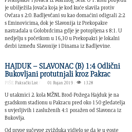
je ubilježila Jovača koja je kod kuće slavila protiv
Ovčara s 2:0. Badljevčani su kao domaćini odigrali 2:2
s Eminovicima, dok je Slavonija iz Prekopakre
nastradala u Golobrdcima gdje je potopljena s 8:1. U
nedjelju s početkom u 16,30 u Prekopakri je lokalni
derbi između Slavonije i Dinama iz Badljevine.
HAJDUK – SLAVONAC (B) 1:4 Odlični
Bukovljani protutnjali kroz Pakrac
PIŠE:
Pakrački List
01 Rujan 2019
1328
U utakmici 2. kola MŽNL Brod-Požega Hajduk je na
gradskom stadionu u Pakracu pred oko 150 gledatelja
s uvjerljivih i zasluženih 4:1 poražen od Slavonca iz
Bukovlja.
Od prvog sučevog zvižduka vidjelo se da je u goste