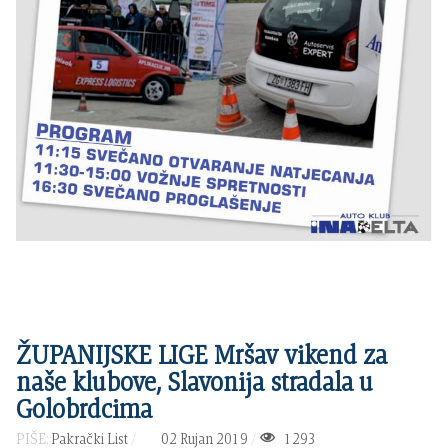
ŽUPANIJSKE LIGE Mršav vikend za
naše klubove, Slavonija stradala u
Golobrdcima
PIŠE:
Pakrački List
02 Rujan 2019
1293