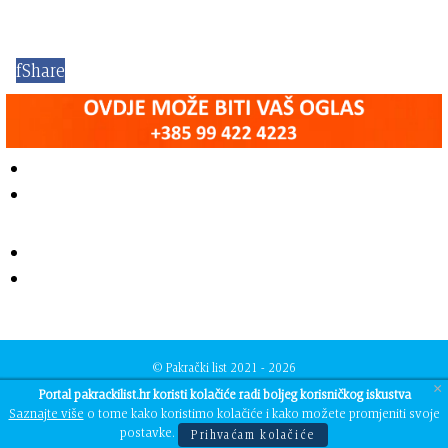
f
Share
© Pakrački list 2021 - 2026
Developed by
TJstudio
×
Portal pakrackilist.hr koristi kolačiće radi boljeg korisničkog iskustva
Saznajte više
o tome kako koristimo kolačiće i kako možete promjeniti svoje
postavke.
Prihvaćam kolačiće