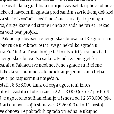
ije ovih dana gradilišta miruju i završetak njihove obnove
 neke od navedenih zgrada pred samim završetkom, dok kod
za što će izvođači snositi novčane sankcije koje mogu
va, druge kazne od strane Fonda za sada ne prijeti, rekao
a vodi ovaj projekt.
 Pakracu je dovršena energetska obnova na 13 zgrada, a u
 obnovu će u Pakracu ostati svega nekoliko zgrada u
tra Krešimira. Točan broj je teško utvrditi jer su neki od
energetske obnove. Za sada iz Fonda za energetsku
a, ali u Pakracu sve neobnovljene zgrade su riješene
 tako da su spremne za kandidiranje jer im samo treba
aviti po raspisivanju natječaja.
štati 38.658.000 kuna od čega ugovoreni iznos
ost i zaštitu okoliša iznosi 22.153.000 (oko 57 posto). S
U je ugovoreno sufinanciranje u iznosu od 12.578.000 (oko
irati obnovu svojih stanova s 3.926.000 (oko 11 posto).
ve obnova 19 pakračkih zgrada vrijedna je ukupno