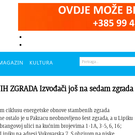
MAGAZIN
KULTURA
ZGRADA Izvođači još na sedam zgrada
lnom ciklusu energetske obnove stambenih zgrada
 ostalo je u Pakracu neobnovljeno šest zgrada, a u Lipiku
brangovoj ulici na kućnim brojevima 1-1A, 3-5, 6, 16;
 Lipiku na adresi Vukovarska 7. S obzirom na niske