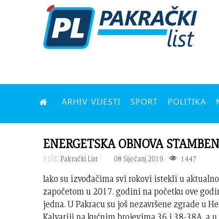
ARHIV VIJESTI
SPORT
POLITIKA
ENERGETSKA OBNOVA STAMBENIH 
PIŠE:
Pakrački List
08 Siječanj 2019
1447
Iako su izvođačima svi rokovi istekli u aktua
započetom u 2017. godini na početku ove godine
jedna. U Pakracu su još nezavršene zgrade u He
Kalvariji na kućnim brojevima 36 i 38-38A, a u