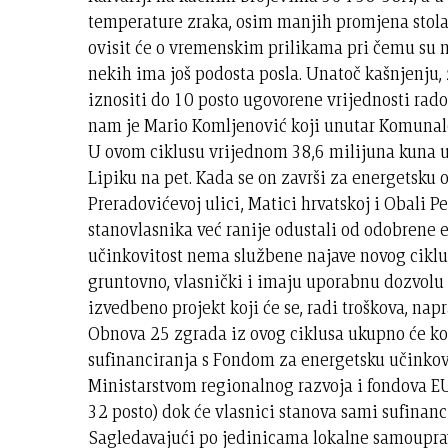
temperature zraka, osim manjih promjena stolar
ovisit će o vremenskim prilikama pri čemu su
nekih ima još podosta posla. Unatoč kašnjenju, 
iznositi do 10 posto ugovorene vrijednosti rado
nam je Mario Komljenović koji unutar Komunalc
U ovom ciklusu vrijednom 38,6 milijuna kuna u
Lipiku na pet. Kada se on završi za energetsku
Preradovićevoj ulici, Matici hrvatskoj i Obali Pe
stanovlasnika već ranije odustali od odobrene 
učinkovitost nema službene najave novog ciklus
gruntovno, vlasnički i imaju uporabnu dozvolu
izvedbeno projekt koji će se, radi troškova, napr
Obnova 25 zgrada iz ovog ciklusa ukupno će ko
sufinanciranja s Fondom za energetsku učinkovit
Ministarstvom regionalnog razvoja i fondova E
32 posto) dok će vlasnici stanova sami sufinanc
Sagledavajući po jedinicama lokalne samoupra