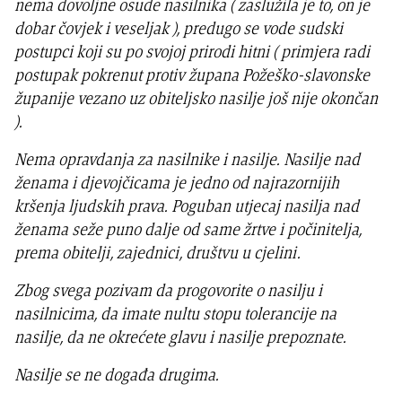
nema dovoljne osude nasilnika ( zaslužila je to, on je
dobar čovjek i veseljak ), predugo se vode sudski
postupci koji su po svojoj prirodi hitni ( primjera radi
postupak pokrenut protiv župana Požeško-slavonske
županije vezano uz obiteljsko nasilje još nije okončan
).
Nema opravdanja za nasilnike i nasilje. Nasilje nad
ženama i djevojčicama je jedno od najrazornijih
kršenja ljudskih prava. Poguban utjecaj nasilja nad
ženama seže puno dalje od same žrtve i počinitelja,
prema obitelji, zajednici, društvu u cjelini.
Zbog svega pozivam da progovorite o nasilju i
nasilnicima, da imate nultu stopu tolerancije na
nasilje, da ne okrećete glavu i nasilje prepoznate.
Nasilje se ne događa drugima.