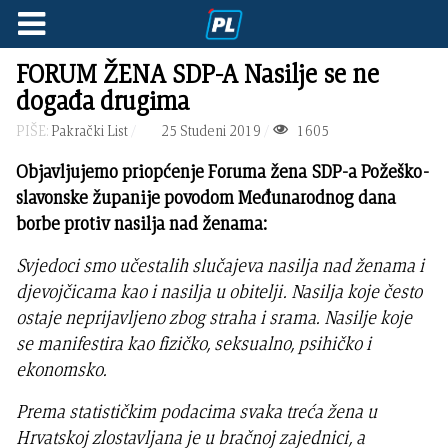
FORUM ŽENA SDP-A Nasilje se ne
događa drugima
PIŠE:
Pakrački List
25 Studeni 2019
1605
Objavljujemo priopćenje
Foruma žena SDP-a Požeško-
slavonske županije povodom Međunarodnog dana
borbe protiv nasilja nad ženama:
Svjedoci smo učestalih slučajeva nasilja nad ženama i
djevojčicama kao i nasilja u obitelji. Nasilja koje često
ostaje neprijavljeno zbog straha i srama. Nasilje koje
se manifestira kao fizičko, seksualno, psihičko i
ekonomsko.
Prema statističkim podacima svaka treća žena u
Hrvatskoj zlostavljana je u bračnoj zajednici, a