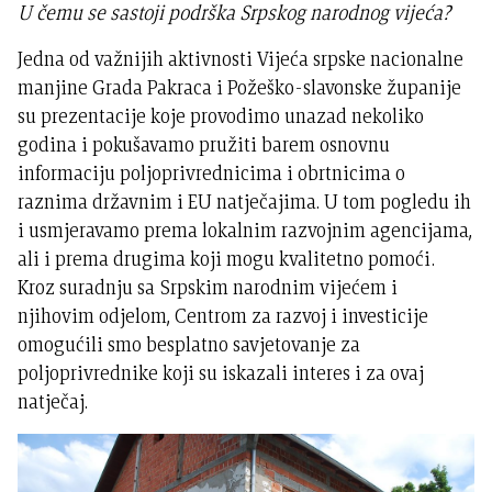
U čemu se sastoji podrška Srpskog narodnog vijeća?
Jedna od važnijih aktivnosti Vijeća srpske nacionalne
manjine Grada Pakraca i Požeško-slavonske županije
su prezentacije koje provodimo unazad nekoliko
godina i pokušavamo pružiti barem osnovnu
informaciju poljoprivrednicima i obrtnicima o
raznima državnim i EU natječajima. U tom pogledu ih
i usmjeravamo prema lokalnim razvojnim agencijama,
ali i prema drugima koji mogu kvalitetno pomoći.
Kroz suradnju sa Srpskim narodnim vijećem i
njihovim odjelom, Centrom za razvoj i investicije
omogućili smo besplatno savjetovanje za
poljoprivrednike koji su iskazali interes i za ovaj
natječaj.