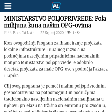
MINISTARSTVO POLJOPRIVREDE: Pola
milijuna kuna našim OPG-ovima
PIŠE:
Pakrački List
22 Srpanj 2020
1484
Kroz ovogodišnji Program za financiranje projekata
lokalne infrastrukture i ruralnog razvoja na
područjima naseljenim pripadnicima nacionalnih
manjina Ministarstvo poljoprivrede je odobrilo
desetak projekata za male OPG-ove s područja Pakraca
i Lipika.
Cilj ovog programa je pomoći malim poljoprivrednim
gospodarstvima na potpomognutim područjima
tradicionalno naseljenim nacionalnim manjinama u
njihovu prijelazu na tržišno orijentiranu proizvodnju,
održivi razvoj, uključenje članova gospodarstva u rad