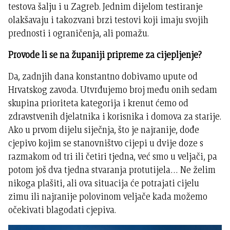
testova šalju i u Zagreb. Jednim dijelom testiranje
olakšavaju i takozvani brzi testovi koji imaju svojih
prednosti i ograničenja, ali pomažu.
Provode li se na županiji pripreme za cijepljenje?
Da, zadnjih dana konstantno dobivamo upute od
Hrvatskog zavoda. Utvrđujemo broj među onih sedam
skupina prioriteta kategorija i krenut ćemo od
zdravstvenih djelatnika i korisnika i domova za starije.
Ako u prvom dijelu siječnja, što je najranije, dođe
cjepivo kojim se stanovništvo cijepi u dvije doze s
razmakom od tri ili četiri tjedna, već smo u veljači, pa
potom još dva tjedna stvaranja protutijela… Ne želim
nikoga plašiti, ali ova situacija će potrajati cijelu
zimu ili najranije polovinom veljače kada možemo
očekivati blagodati cjepiva.