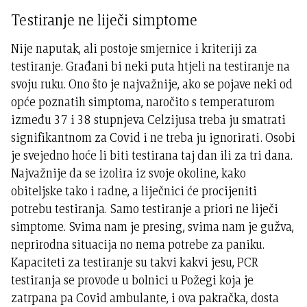
Testiranje ne liječi simptome
Nije naputak, ali postoje smjernice i kriteriji za
testiranje. Građani bi neki puta htjeli na testiranje na
svoju ruku. Ono što je najvažnije, ako se pojave neki od
opće poznatih simptoma, naročito s temperaturom
između 37 i 38 stupnjeva Celzijusa treba ju smatrati
signifikantnom za Covid i ne treba ju ignorirati. Osobi
je svejedno hoće li biti testirana taj dan ili za tri dana.
Najvažnije da se izolira iz svoje okoline, kako
obiteljske tako i radne, a liječnici će procijeniti
potrebu testiranja. Samo testiranje a priori ne liječi
simptome. Svima nam je presing, svima nam je gužva,
neprirodna situacija no nema potrebe za paniku.
Kapaciteti za testiranje su takvi kakvi jesu, PCR
testiranja se provode u bolnici u Požegi koja je
zatrpana pa Covid ambulante, i ova pakračka, dosta