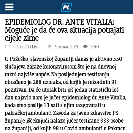
EPIDEMIOLOG DR. ANTE VITALIA:
Moguće je da će ova situacija potrajati
cijele zime
PIŠE:
Pakrački List
09 Prosinac 2020
1261
U Požeško-slavonskoj županiji danas je aktivno 550
slučajeva zaraze koronavirusom što je na dnevnoj
razni najviše uopće. Na posljednjem testiranju
obrađeno je 288 uzoraka, od kojih je rekordnih 91
pozitivan. Da će utorak biti još jedan statistički loš
dan najavio nam je jučer epidemiolog dr. Ante Vitalia,
kada smo poslije 13 sati s njim razgovarali u
pakračkoj ambulanti Zavoda za javno zdravstvo PS
županije iščekujući nalaze jučer testirane 333 osobe
na županiji, od kojih 98 u Covid ambulanti u Pakracu.