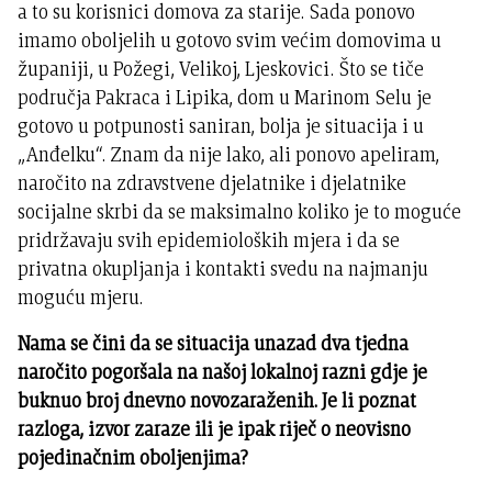
a to su korisnici domova za starije. Sada ponovo
imamo oboljelih u gotovo svim većim domovima u
županiji, u Požegi, Velikoj, Ljeskovici. Što se tiče
područja Pakraca i Lipika, dom u Marinom Selu je
gotovo u potpunosti saniran, bolja je situacija i u
„Anđelku“. Znam da nije lako, ali ponovo apeliram,
naročito na zdravstvene djelatnike i djelatnike
socijalne skrbi da se maksimalno koliko je to moguće
pridržavaju svih epidemioloških mjera i da se
privatna okupljanja i kontakti svedu na najmanju
moguću mjeru.
Nama se čini da se situacija unazad dva tjedna
naročito pogoršala na našoj lokalnoj razni gdje je
buknuo broj dnevno novozaraženih. Je li poznat
razloga, izvor zaraze ili je ipak riječ o neovisno
pojedinačnim oboljenjima?