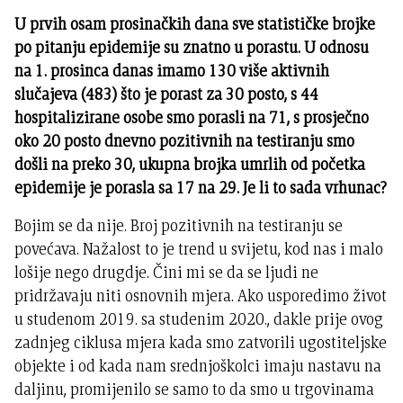
U prvih osam prosinačkih dana sve statističke brojke
po pitanju epidemije su znatno u porastu. U odnosu
na 1. prosinca danas imamo 130 više aktivnih
slučajeva (483) što je porast za 30 posto, s 44
hospitalizirane osobe smo porasli na 71, s prosječno
oko 20 posto dnevno pozitivnih na testiranju smo
došli na preko 30, ukupna brojka umrlih od početka
epidemije je porasla sa 17 na 29. Je li to sada vrhunac?
Bojim se da nije. Broj pozitivnih na testiranju se
povećava. Nažalost to je trend u svijetu, kod nas i malo
lošije nego drugdje. Čini mi se da se ljudi ne
pridržavaju niti osnovnih mjera. Ako usporedimo život
u studenom 2019. sa studenim 2020., dakle prije ovog
zadnjeg ciklusa mjera kada smo zatvorili ugostiteljske
objekte i od kada nam srednjoškolci imaju nastavu na
daljinu, promijenilo se samo to da smo u trgovinama