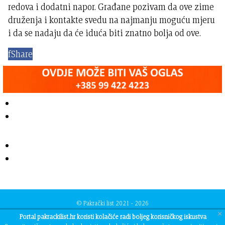
redova i dodatni napor. Građane pozivam da ove zime
druženja i kontakte svedu na najmanju moguću mjeru
i da se nadaju da će iduća biti znatno bolja od ove.
f
Share
© Pakrački list 2021 - 2026
Developed by
TJstudio
×
Portal pakrackilist.hr koristi kolačiće radi boljeg korisničkog iskustva