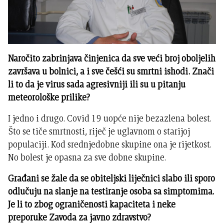
Naročito zabrinjava činjenica da sve veći broj oboljelih
završava u bolnici, a i sve češći su smrtni ishodi. Znači
li to da je virus sada agresivniji ili su u pitanju
meteorološke prilike?
I jedno i drugo. Covid 19 uopće nije bezazlena bolest.
Što se tiče smrtnosti, riječ je uglavnom o starijoj
populaciji. Kod srednjedobne skupine ona je rijetkost.
No bolest je opasna za sve dobne skupine.
Građani se žale da se obiteljski liječnici slabo ili sporo
odlučuju na slanje na testiranje osoba sa simptomima.
Je li to zbog ograničenosti kapaciteta i neke
preporuke Zavoda za javno zdravstvo?