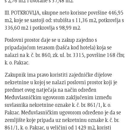
s 2,76 m2 i dvorane s 37,48 m2.
III. POTKROVLJA, ukupne neto korisne površine 446,95
m2, koje se sastoji od: stubišta s 11,36 m2, potkrovlja s
336,60 m2 i potkrovlja s 98,99 m2.
Poslovni prostor daje se u zakup zajedno s
pripadajućom terasom (bašća kod hotela) koja se
nalazi na k. č. br. 860, zk. ul. br. 3315, površine 168 čhv,
k. o. Pakrac.
Zakupnik ima pravo koristiti zajedničke dijelove
nekretnine u kojoj se nalazi poslovni prostor koji je
predmet ovog natječaja na način određen
Međuvlasničkim ugovorom zaključenim između
suvlasnika nekretnine oznake k. č. br. 861/1, k. o.
Pakrac. Međuvlasničkim ugovorom određeno je da se
zemljište koje pripada uz nekretninu oznake k. č. br.
861/1, k. o. Pakrac, u veličini od 1429 m2, koristi