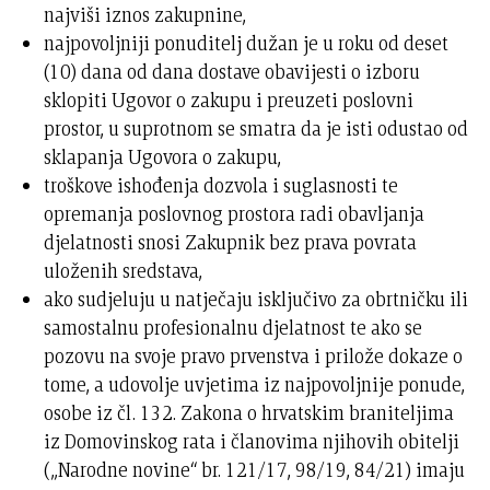
najviši iznos zakupnine,
najpovoljniji ponuditelj dužan je u roku od deset
(10) dana od dana dostave obavijesti o izboru
sklopiti Ugovor o zakupu i preuzeti poslovni
prostor, u suprotnom se smatra da je isti odustao od
sklapanja Ugovora o zakupu,
troškove ishođenja dozvola i suglasnosti te
opremanja poslovnog prostora radi obavljanja
djelatnosti snosi Zakupnik bez prava povrata
uloženih sredstava,
ako sudjeluju u natječaju isključivo za obrtničku ili
samostalnu profesionalnu djelatnost te ako se
pozovu na svoje pravo prvenstva i prilože dokaze o
tome, a udovolje uvjetima iz najpovoljnije ponude,
osobe iz čl. 132. Zakona o hrvatskim braniteljima
iz Domovinskog rata i članovima njihovih obitelji
(„Narodne novine“ br. 121/17, 98/19, 84/21) imaju