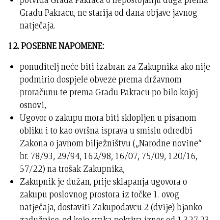
Gradu Pakracu, ne starija od dana objave javnog
natječaja.
12. POSEBNE NAPOMENE:
ponuditelj neće biti izabran za Zakupnika ako nije
podmirio dospjele obveze prema državnom
proračunu te prema Gradu Pakracu po bilo kojoj
osnovi,
Ugovor o zakupu mora biti sklopljen u pisanom
obliku i to kao ovršna isprava u smislu odredbi
Zakona o javnom bilježništvu („Narodne novine“
br. 78/93, 29/94, 162/98, 16/07, 75/09, 120/16,
57/22) na trošak Zakupnika,
Zakupnik je dužan, prije sklapanja ugovora o
zakupu poslovnog prostora iz točke 1. ovog
natječaja, dostaviti Zakupodavcu 2 (dvije) bjanko
zadužnice, od koje svaka pokriva iznos od 1.327,23