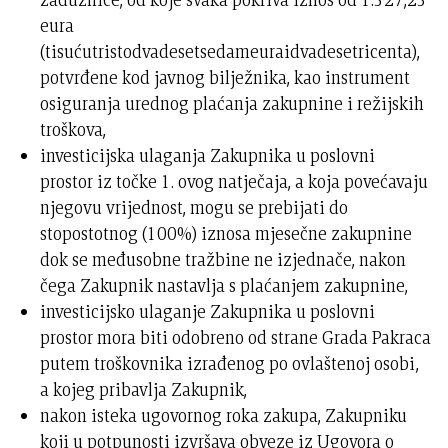
eura
(tisućutristodvadesetsedameuraidvadesetricenta),
potvrđene kod javnog bilježnika, kao instrument
osiguranja urednog plaćanja zakupnine i režijskih
troškova,
investicijska ulaganja Zakupnika u poslovni
prostor iz točke 1. ovog natječaja, a koja povećavaju
njegovu vrijednost, mogu se prebijati do
stopostotnog (100%) iznosa mjesečne zakupnine
dok se međusobne tražbine ne izjednače, nakon
čega Zakupnik nastavlja s plaćanjem zakupnine,
investicijsko ulaganje Zakupnika u poslovni
prostor mora biti odobreno od strane Grada Pakraca
putem troškovnika izrađenog po ovlaštenoj osobi,
a kojeg pribavlja Zakupnik,
nakon isteka ugovornog roka zakupa, Zakupniku
koji u potpunosti izvršava obveze iz Ugovora o