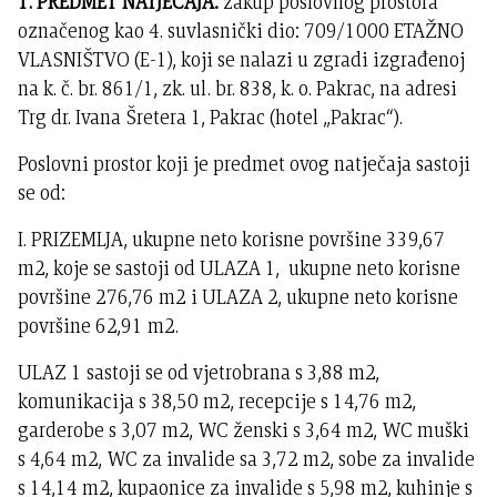
1. PREDMET NATJEČAJA:
zakup poslovnog prostora
označenog kao 4. suvlasnički dio: 709/1000 ETAŽNO
VLASNIŠTVO (E-1), koji se nalazi u zgradi izgrađenoj
na k. č. br. 861/1, zk. ul. br. 838, k. o. Pakrac, na adresi
Trg dr. Ivana Šretera 1, Pakrac (hotel „Pakrac“).
Poslovni prostor koji je predmet ovog natječaja sastoji
se od:
I. PRIZEMLJA, ukupne neto korisne površine 339,67
m2, koje se sastoji od ULAZA 1, ukupne neto korisne
površine 276,76 m2 i ULAZA 2, ukupne neto korisne
površine 62,91 m2.
ULAZ 1 sastoji se od vjetrobrana s 3,88 m2,
komunikacija s 38,50 m2, recepcije s 14,76 m2,
garderobe s 3,07 m2, WC ženski s 3,64 m2, WC muški
s 4,64 m2, WC za invalide sa 3,72 m2, sobe za invalide
s 14,14 m2, kupaonice za invalide s 5,98 m2, kuhinje s