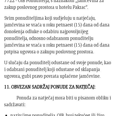
7722 - OIB Ponuditelja, s naznakom „Jamčevina za
zakup poslovnog prostora u hotelu Pakrac“.
Svim ponuditeljima koji sudjeluju u natječaju,
jamčevina se vraća u roku petnaest (15) dana od dana
donošenja odluke o odabiru najpovoljnijeg
ponuditelja, odnosno odabranom ponuditelju
jamčevina se vraća u roku petnaest (15) dana od dana
potpisa ugovora o zakupu poslovnog prostora.
U slučaju da ponuditelj odustane od svoje ponude, kao
i odabrani ponuditelj koji odustane od sklapanja
ugovora, gubi pravo povrata uplaćene jamčevine.
11. OBVEZAN SADRŽAJ PONUDE ZA NATJEČAJ:
Ponuda za natječaj mora biti u pisanom obliku i
sadržavati:
naziv/ime ponuditelja, OIB, broj tekućeg ili žiro