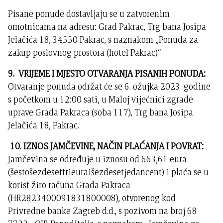
Pisane ponude dostavljaju se u zatvorenim
omotnicama na adresu: Grad Pakrac, Trg bana Josipa
Jelačića 18, 34550 Pakrac, s naznakom „Ponuda za
zakup poslovnog prostora (hotel Pakrac)“
9. VRIJEME I MJESTO OTVARANJA PISANIH PONUDA:
Otvaranje ponuda održat će se 6. ožujka 2023. godine
s početkom u 12:00 sati, u Maloj vijećnici zgrade
uprave Grada Pakraca (soba 117), Trg bana Josipa
Jelačića 18, Pakrac.
10. IZNOS JAMČEVINE, NAČIN PLAĆANJA I POVRAT:
Jamčevina se određuje u iznosu od 663,61 eura
(šestošezdesettrieuraišezdesetjedancent) i plaća se u
korist žiro računa Grada Pakraca
(HR2823400091831800008), otvorenog kod
Privredne banke Zagreb d.d., s pozivom na broj 68