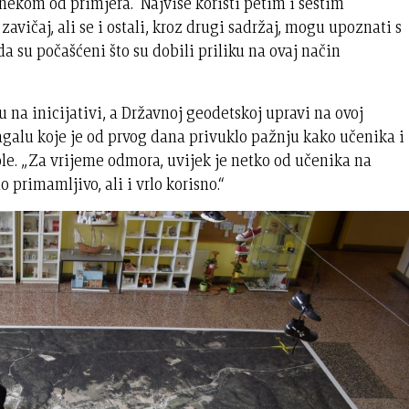
nekom od primjera. Najviše koristi petim i šestim
vičaj, ali se i ostali, kroz drugi sadržaj, mogu upoznati s
a su počašćeni što su dobili priliku na ovaj način
ju na inicijativi, a Državnoj geodetskoj upravi na ovoj
galu koje je od prvog dana privuklo pažnju kako učenika i
škole. „Za vrijeme odmora, uvijek je netko od učenika na
o primamljivo, ali i vrlo korisno.“