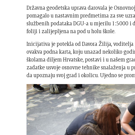
Državna geodetska uprava darovala je Osnovnoj
pomagalo u nastavnim predmetima za sve uzraste
službenih podataka DGU-a u mjerilu 1:5000 i d
foliji i zalijepljena na pod u holu škole.
Inicijativa je potekla od Davora Žilija, voditelj
ovakva podna karta, koju unazad nekoliko god
školama diljem Hrvatske, postavi i u našem grad
zadatke usvoje osnovne tehnike snalaženja u pr
da upoznaju svoj grad i okolicu. Ujedno se promo