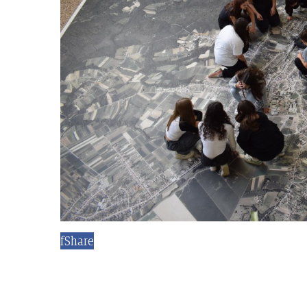
f
Share