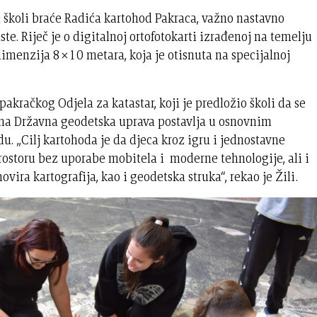
 školi braće Radića kartohod Pakraca, važno nastavno
. Riječ je o digitalnoj ortofotokarti izrađenoj na temelju
imenzija 8×10 metara, koja je otisnuta na specijalnoj
a pakračkog Odjela za katastar, koji je predložio školi da se
ina Državna geodetska uprava postavlja u osnovnim
u. „Cilj kartohoda je da djeca kroz igru i jednostavne
ostoru bez uporabe mobitela i moderne tehnologije, ali i
vira kartografija, kao i geodetska struka“, rekao je Žili.