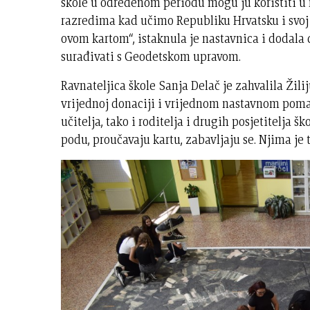
škole u određenom periodu mogu ju koristiti u 
razredima kad učimo Republiku Hrvatsku i svoj za
ovom kartom“, istaknula je nastavnica i dodala d
surađivati s Geodetskom upravom.
Ravnateljica škole Sanja Delač je zahvalila Žili
vrijednoj donaciji i vrijednom nastavnom poma
učitelja, tako i roditelja i drugih posjetitelja 
podu, proučavaju kartu, zabavljaju se. Njima je t