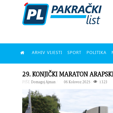
ARHIV VIJESTI
SPORT
POLITIKA
29. KONJIČKI MARATON ARAPSKIH 
PIŠE:
Domagoj Ajman
06 Kolovoz 2025
1323