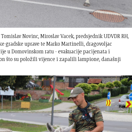
 Tomislav Novinc, Miroslav Vacek, predsjednik UDVDR RH,
čke gradske uprave te Marko Martinelli, dragovoljac
je u Domovinskom ratu - evakuacije pacijenata i
n što su položili vijence i zapalili lampione, današnji