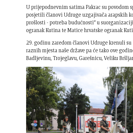
U prijepodnevnim satima Pakrac su povodom s
posjetili članovi Udruge uzgajivača arapskih ko
prošlosti - potreba budućnosti“ u suorganizaci
ogranak Kutina te Matice hrvatske ogranak Kuti
29. godinu zaredom članovi Udruge krenuli su 
raznih mjesta naše države pa će tako ove godine 
Badljevinu, Trojeglavu, Garešnicu, Veliku Bršlja