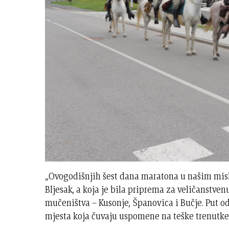
„Ovogodišnjih šest dana maratona u našim mislim
Bljesak, a koja je bila priprema za veličanstv
mučeništva – Kusonje, Španovica i Bučje. Put od
mjesta koja čuvaju uspomene na teške trenutke h