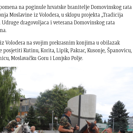
pomena na poginule hrvatske branitelje Domovinskog rata
nja Moslavine iz Volodera, u sklopu projekta „Tradicija
ji Udruge dragovoljaca i veterana Domovinskog rata
na.
iz Volodera na svojim prekrasnim konjima u obilazak
posjetiti Kutinu, Korita, Lipik, Pakrac, Kusonje, Španovicu,
nicu, Moslavačku Goru i Lonjsko Polje.