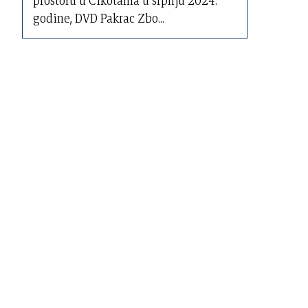
prostoru u Cikotama u srpnju 2024.
godine, DVD Pakrac Zbo...