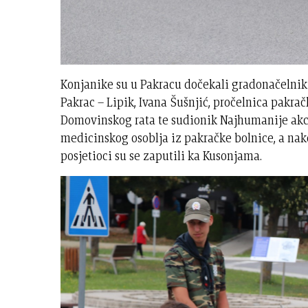
Konjanike su u Pakracu dočekali gradonačelnik
Pakrac – Lipik, Ivana Šušnjić, pročelnica pakra
Domovinskog rata te sudionik Najhumanije akci
medicinskog osoblja iz pakračke bolnice, a nako
posjetioci su se zaputili ka Kusonjama.