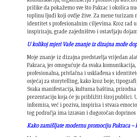
prilike da pokažemo sve što Pakrac i okolica nu
toplinu ljudi koji ovdje žive. Za mene turizam
identitet s profesionalnim ciljevima. Kroz rad u
inspiriraju, grade zajedništvo i ostavljaju doja
U kolikoj mjeri Vaše znanje iz dizajna može dopr
Moje znanje iz dizajna predstavlja vrijedan a
Pakraca, jer omogućuje da svaka komunikacija, 
profesionalna, privlačna i usklađena s identitet
osjećaj za storytelling, kako kroz boje, tipograf
Svaka manifestacija, kulturna baština, prirodna 
prezentaciju koja će ju približiti široj publici
informira, već i poziva, inspirira i stvara emo
tog područja ima izravan i dugoročan doprinos
Kako zamišljate modernu promociju Pakraca – koj