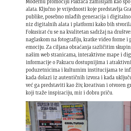
Modernu promociju Pakraca zamišljam kao spoj
alata. Ključno je vrijednosti koje predstavlja Gr
publike, posebno mlađih generacija i digitalno 
niz digitalnih alata i platformi kako bih stvori
Fokusirat ću se na kvalitetan sadržaj na društ
naglaskom na fotografiju, kratke video forme i p
emociju. Za ciljana obraćanja različitim skupin
našim web stranicama, interaktivne mape i digi
informacije o Pakracu dostupnijima i atraktivn
poduzetnicima i kulturnim institucijama te inf
kada dolazi iz autentičnih izvora i kada uključ
već ga predstaviti kao živ, kreativan i otvoren 
koji traže inspiraciju, mir i dobru priču.