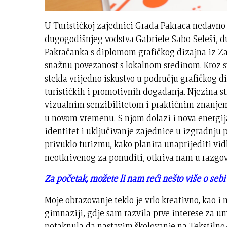
U Turističkoj zajednici Grada Pakraca nedavno 
dugogodišnjeg vodstva Gabriele Sabo Seleši, du
Pakračanka s diplomom grafičkog dizajna iz Zagr
snažnu povezanost s lokalnom sredinom. Kroz svo
stekla vrijedno iskustvo u području grafičkog di
turističkih i promotivnih događanja. Njezina st
vizualnim senzibilitetom i praktičnim znanjem,
u novom vremenu. S njom dolazi i nova energij
identitet i uključivanje zajednice u izgradnju 
privuklo turizmu, kako planira unaprijediti vid
neotkrivenog za ponuditi, otkriva nam u razgov
Za početak, možete li nam reći nešto više o seb
Moje obrazovanje teklo je vrlo kreativno, kao i
gimnaziji, gdje sam razvila prve interese za um
potaknula da nastavim školovanje na Tekstilno