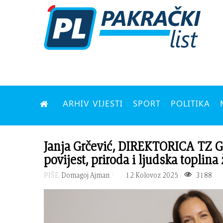
ARHIV VIJESTI
SPORT
POLITIKA
Janja Grčević, DIREKTORICA TZ 
povijest, priroda i ljudska toplina
PIŠE:
Domagoj Ajman
12 Kolovoz 2025
3188