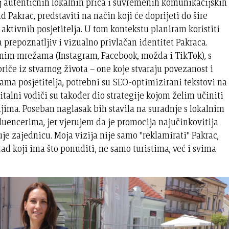
 autentičnih lokalnih priča i suvremenih komunikacijskih
ad Pakrac, predstaviti na način koji će doprijeti do šire
aktivnih posjetitelja. U tom kontekstu planiram koristiti
la prepoznatljiv i vizualno privlačan identitet Pakraca.
venim mrežama (Instagram, Facebook, možda i TikTok), s
riče iz stvarnog života – one koje stvaraju povezanost i
ama posjetitelja, potrebni su SEO-optimizirani tekstovi na
talni vodiči su također dio strategije kojom želim učiniti
ijima. Poseban naglasak bih stavila na suradnje s lokalnim
luencerima, jer vjerujem da je promocija najučinkovitija
uje zajednicu. Moja vizija nije samo "reklamirati" Pakrac,
grad koji ima što ponuditi, ne samo turistima, već i svima