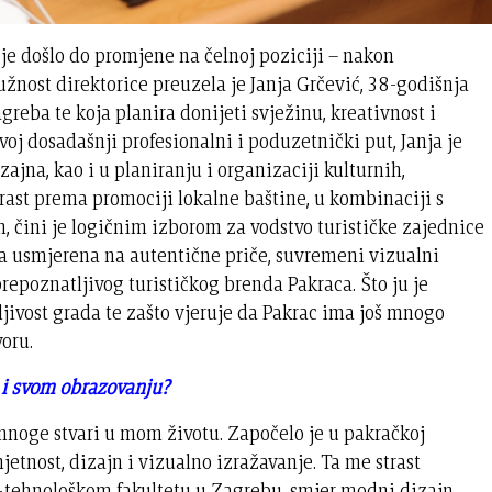
je došlo do promjene na čelnoj poziciji – nakon
žnost direktorice preuzela je Janja Grčević, 38-godišnja
eba te koja planira donijeti svježinu, kreativnost i
j dosadašnji profesionalni i poduzetnički put, Janja je
zajna, kao i u planiranju i organizaciji kulturnih,
rast prema promociji lokalne baštine, u kombinaciji s
 čini je logičnim izborom za vodstvo turističke zajednice
a usmjerena na autentične priče, suvremeni vizualni
prepoznatljivog turističkog brenda Pakraca. Što ju je
ljivost grada te zašto vjeruje da Pakrac ima još mnogo
oru.
i i svom obrazovanju?
 mnoge stvari u mom životu. Započelo je u pakračkoj
jetnost, dizajn i vizualno izražavanje. Ta me strast
-tehnološkom fakultetu u Zagrebu, smjer modni dizajn