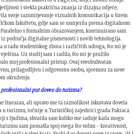
etljivost i stekla praktična znanja iz dizajna odjeće,
zvila svoje razumijevanje vizualnih komunikacija u širem
fičkom fakultetu, gdje sam se usmjerila prema digitalnom
. Paralelno s formalnim obrazovanjem, kontinuirano sam
 iz područja digitalne pismenosti i novih tehnologija.
u radu studentskog zbora i različitih udruga, što mi je
ještina. Uz studij sam i radila, što mi je pružilo
valo moj profesionalni pristup. Ovaj sveobuhvatan
ivnu, prilagodljivu i odgovornu osobu, spremnu za nove
om okruženju.
 i profesionalni put doveo do turizma?
ne linearan, ali upravo me ta raznolikost iskustava dovela
u turizmu, točnije u Turističkoj zajednici grada Pakraca.
ji s ljudima, shvatila sam koliko me raduje kada mogu
 turizmu sam pronašla spoj svega što volim – kreativnost,
nih priča našeg kraja. Svaki dan donosi nove izazove, ali i