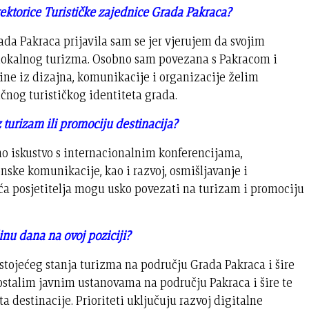
irektorice Turističke zajednice Grada Pakraca?
ada Pakraca prijavila sam se jer vjerujem da svojim
 lokalnog turizma. Osobno sam povezana s Pakracom i
tine iz dizajna, komunikacije i organizacije želim
ičnog turističkog identiteta grada.
z turizam ili promociju destinacija?
no iskustvo s internacionalnim konferencijama,
ske komunikacije, kao i razvoj, osmišljavanje i
uća posjetitelja mogu usko povezati na turizam i promociju
dinu dana na ovoj poziciji?
stojećeg stanja turizma na području Grada Pakraca i šire
ostalim javnim ustanovama na području Pakraca i šire te
 destinacije. Prioriteti uključuju razvoj digitalne