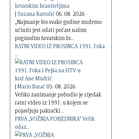
|
Suzana Bartolić
06. 08. 2026
„Najmanje što svake godine možemo
učiniti jest odati počast našim
poginulim hrvatskim br...
RATNI VIDEO IZ PROSINCA 1991. Foka
...
|
Mario Barać
05. 08. 2026
Veliko zanimanje pobudio je rijedak
ratni video iz 1991. u kojem se
pojavljuju pakrački ...
PRVA „VOŽNJA POBJEDNIKA“ Velik
odaz...