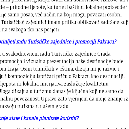
de – prirodne ljepote, kulturnu baštinu, lokalne proizvode i
 nije samo posao, već način na koji mogu povezati osobni
 Turističkoj zajednici imam priliku oblikovati sadržaje koji
m na svakoga tko nas posjeti.
inijeti radu Turističke zajednice i promociji Pakraca?
lat u svakodnevnom radu Turističke zajednice Grada
promocija i vizualna prezentacija naše destinacije bude
om kraja. Osim tehničkih vještina, dizajn mi je razvio i
iju i kompoziciju ispričati priču o Pakracu kao destinaciji.
ljepota ili lokalna inicijativa zaslužuje kvalitetnu
. Uloga dizajna u turizmu danas je ključna koji ne samo da
cionalnu povezanost. Upravo zato vjerujem da moje znanje iz
 razvoju turizma u našem gradu.
e alate i kanale planirate koristiti?