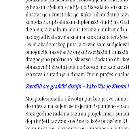
gdje sam tijekom studija oblikovala estetsku osj
ilustracije i konstrukcije. Kako bih dodatno ra
kontekstu, upisala sam diplomski studij na Gra
dizajnu, vizualnim identitetima i multimediji
nadograđivala svoja znanja kroz razne tečajeve
Osim akademskog puta, aktivno sam sudjelovala 
omogućilo razvijanje organizacijskih i timskih v
dragocjeno praktično iskustvo i dodatno obliko
obrazovni i životni put oblikovao me kao kreat
izazove i suradnje u dinamičnom profesionaln
Završili ste grafički dizajn – kako Vas je životni
Moj profesionalni i životni put bio je sve samo 
do mjesta na kojem se osjećam ispunjeno – rada 
Kroz godine rada na raznim projektima i suradn
doprinijeti razvoju sredine iz koje potječem. U
komunikaciju, organizaciju i promociju autentič