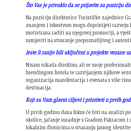
Što Vas je privuklo da se prijavite za poziciju d
Na poziciju direktorice Turističke zajednice Gr
znanjem i iskustvom mogu doprinijeti razvoju
motivirana raditi na njegovoj promociji, a vješ
usmjeriti na stvaranje prepoznatljivog i autent
Jeste li ranije bili uključeni u projekte vezane u
Nisam nikada direktno, ali se moje profesional
brendingom hotela te razvijanjem njihove sezon
organizacija manifestacija i evenata s više tis
destinacija.
Koji su Vam glavni ciljevi i prioriteti u prvih go
U prvih godinu dana fokus će biti na analizi po
okolice, jačanje suradnje s Gradom Pakracom i 
lokalnim dionicima u stvaranju jasnog identiteta