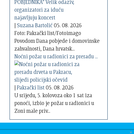
|
Suzana Bartolić
05. 08. 2026
Foto: Pakrački list/Fotoimago
Povodom Dana pobjede i domovinske
zahvalnosti, Dana hrvatsk...
Noćni požar u radionici za preradu ...
|
Pakrački list
05. 08. 2026
U srijedu, 5. kolovoza oko 1 sat iza
ponoći, izbio je požar u radionici u
Zoni male priv...
×
nama
| GDPR
| Oglasi
| Pretraga