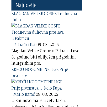
Najnovije
BLAGDAN VELIKE GOSPE Trodnevna
duho...
|
Pakrački list
09. 08. 2026
Blagdan Velike Gospe u Pakracu i ove
će godine biti obilježen prigodnim
liturgijskim pro...
KREĆU NOGOMETNE LIGE Prije
prvenstv...
|
Mario Barać
08. 08. 2026
U Eminovcima je u četvrtak 6.
kolovoza održan je Plenum klubova 1.