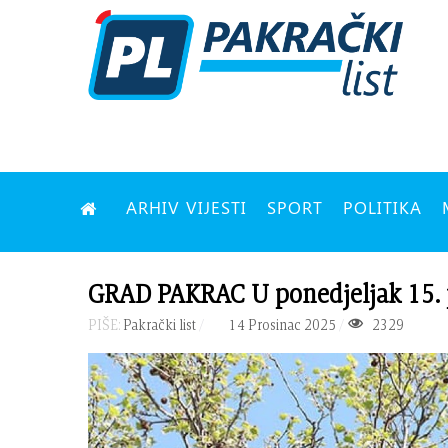
ARHIV VIJESTI
SPORT
POLITIKA
GRAD PAKRAC U ponedjeljak 15. p
PIŠE:
Pakrački list
14 Prosinac 2025
2329