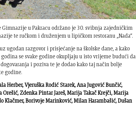
e Gimnazije u Pakracu održano je 30. svibnja zajedničkim
azije te ručkom i druženjem u lipičkom restoranu „Nada“.
uz ugodan razgovor i prisjećanje na školske dane, a kako
 godina se svake godine okupljaju u isto vrijeme budući da
h dogovaranja i poziva te je dodao kako taj način bolje
te godine.
la Herber, Vjeruška Rodić Starek, Ana Jugović Bunčić,
 Orešić, Zdenka Pintar Jareš, Marija Takač Krejči, Marija
ado Klačmer, Borivoje Marinković, Milan Harambašić, Dušan