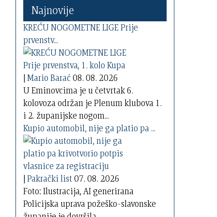
Najnovije
KREĆU NOGOMETNE LIGE Prije
prvenstv...
|
Mario Barać
08. 08. 2026
U Eminovcima je u četvrtak 6.
kolovoza održan je Plenum klubova 1.
i 2. županijske nogom...
Kupio automobil, nije ga platio pa ...
|
Pakrački list
07. 08. 2026
Foto: Ilustracija, AI generirana
Policijska uprava požeško-slavonske
županije je dovršila...