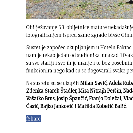
Obilježavanje 58. obljetnice mature nekadašnj
fotografiranjem ispred same zgrade bivše Gimn
Susret je započeo okupljanjem u Hotelu Pakrac 
nam je rekao jedan od sudionika, unazad 10-ak
su sve stariji i sve ih je manje i to bez posebni
funkcionira nego kad su se dogovarali svake pe
Na susretu su se okupili
Milan Savić, Adela Ruba
Zdenka Starek Štadler, Mira Nitrajh Peršin, Nada
Vašatko Brus, Josip Špančić, Franjo Doležal, Vl
Ćasić, Rajko Janković i Matilda Kobetić Balić
.
f
Share