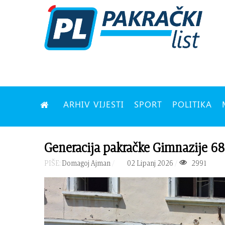
ARHIV VIJESTI
SPORT
POLITIKA
Generacija pakračke Gimnazije 68'
PIŠE:
Domagoj Ajman
02 Lipanj 2026
2991