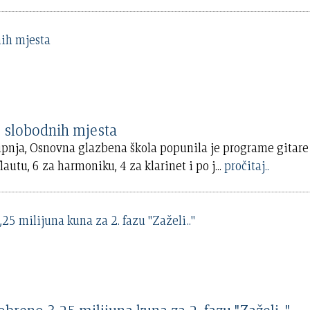
ENA ŠKOLA Ima još slobodnih mjesta
 lipnja, Osnovna glazbena škola popunila je programe gitare
flautu, 6 za harmoniku, 4 za klarinet i po j
...
pročitaj..