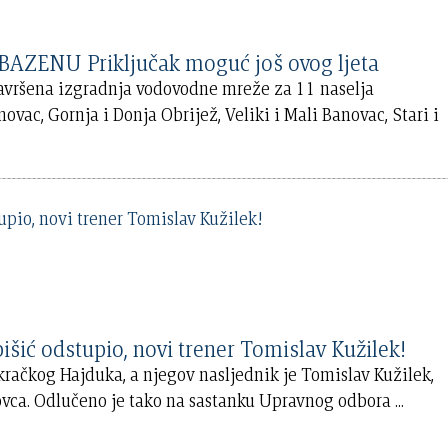
ZAVRŠEN VODOVOD U OBRIJEŠKOM BAZENU Priključak moguć još ovog ljeta
završena izgradnja vodovodne mreže za 11 naselja
ac, Gornja i Donja Obrijež, Veliki i Mali Banovac, Stari i
 odstupio, novi trener Tomislav Kužilek!
kračkog Hajduka, a njegov nasljednik je Tomislav Kužilek,
ovca. Odlučeno je tako na sastanku Upravnog odbora
...