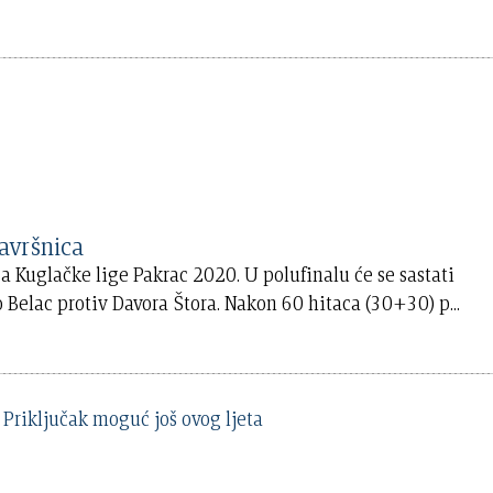
vršnica
 Kuglačke lige Pakrac 2020. U polufinalu će se sastati
 Belac protiv Davora Štora. Nakon 60 hitaca (30+30) p
...