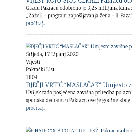
VIJEST KOJU SMO ČEKALI Pakracu odobr
Gradu Pakracu odobreno je 3,25 milijuna kuna 
„Zaželi – program zapošljavanja žena – II. Faz
pročitaj..
Srijeda, 17 Lipanj 2020
Vijesti
Pakrački List
1804
DJEČJI VRTIĆ “MASLAČAK” Umjesto zav
Uvijek rado posjećena završna priredba polazni
sportsku dvoranu u Pakracu ove je godine zbog 
pročitaj..