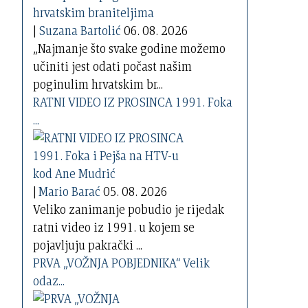
|
Suzana Bartolić
06. 08. 2026
„Najmanje što svake godine možemo
učiniti jest odati počast našim
poginulim hrvatskim br...
RATNI VIDEO IZ PROSINCA 1991. Foka
...
|
Mario Barać
05. 08. 2026
Veliko zanimanje pobudio je rijedak
ratni video iz 1991. u kojem se
pojavljuju pakrački ...
PRVA „VOŽNJA POBJEDNIKA“ Velik
odaz...