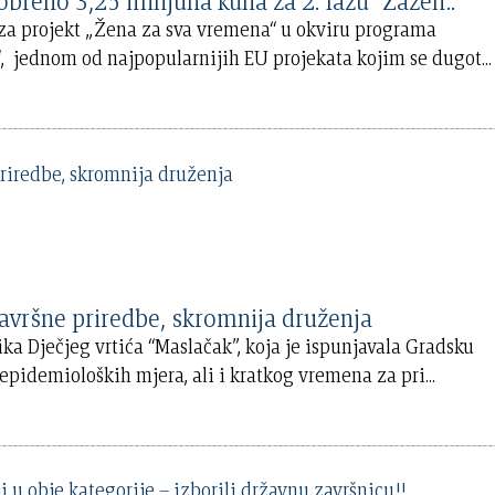
eno 3,25 milijuna kuna za 2. fazu "Zaželi.."
za projekt „Žena za sva vremena“ u okviru programa
a“, jednom od najpopularnijih EU projekata kojim se dugot
...
ršne priredbe, skromnija druženja
ka Dječjeg vrtića “Maslačak”, koja je ispunjavala Gradsku
epidemioloških mjera, ali i kratkog vremena za pri
...