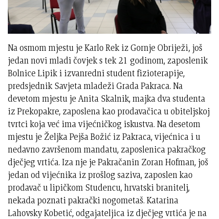
Na osmom mjestu je Karlo Rek iz Gornje Obriježi, još
jedan novi mladi čovjek s tek 21 godinom, zaposlenik
Bolnice Lipik i izvanredni student fizioterapije,
predsjednik Savjeta mladeži Grada Pakraca. Na
devetom mjestu je Anita Skalnik, majka dva studenta
iz Prekopakre, zaposlena kao prodavačica u obiteljskoj
tvrtci koja već ima vijećničkog iskustva. Na desetom
mjestu je Željka Pejša Božić iz Pakraca, vijećnica i u
nedavno završenom mandatu, zaposlenica pakračkog
dječjeg vrtića. Iza nje je Pakračanin Zoran Hofman, još
jedan od vijećnika iz prošlog saziva, zaposlen kao
prodavač u lipičkom Studencu, hrvatski branitelj,
nekada poznati pakrački nogometaš. Katarina
Lahovsky Kobetić, odgajateljica iz dječjeg vrtića je na