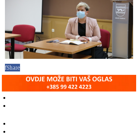
f
Share