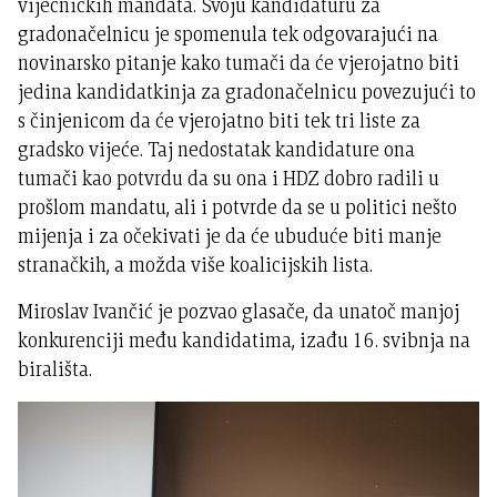
vijećničkih mandata. Svoju kandidaturu za
gradonačelnicu je spomenula tek odgovarajući na
novinarsko pitanje kako tumači da će vjerojatno biti
jedina kandidatkinja za gradonačelnicu povezujući to
s činjenicom da će vjerojatno biti tek tri liste za
gradsko vijeće. Taj nedostatak kandidature ona
tumači kao potvrdu da su ona i HDZ dobro radili u
prošlom mandatu, ali i potvrde da se u politici nešto
mijenja i za očekivati je da će ubuduće biti manje
stranačkih, a možda više koalicijskih lista.
Miroslav Ivančić je pozvao glasače, da unatoč manjoj
konkurenciji među kandidatima, izađu 16. svibnja na
birališta.