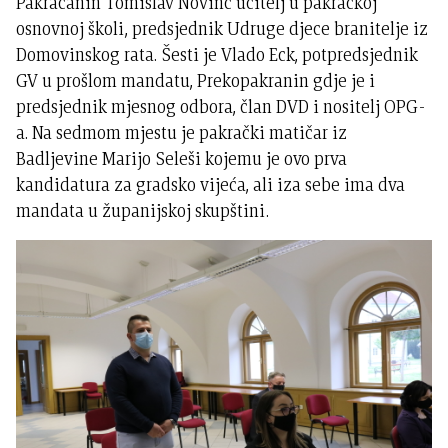
Pakračanin Tomislav Novinc učitelj u pakračkoj
osnovnoj školi, predsjednik Udruge djece branitelje iz
Domovinskog rata. Šesti je Vlado Eck, potpredsjednik
GV u prošlom mandatu, Prekopakranin gdje je i
predsjednik mjesnog odbora, član DVD i nositelj OPG-
a. Na sedmom mjestu je pakrački matičar iz
Badljevine Marijo Seleši kojemu je ovo prva
kandidatura za gradsko vijeća, ali iza sebe ima dva
mandata u županijskoj skupštini.