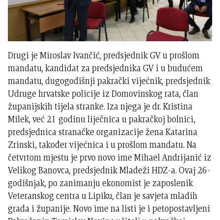
Drugi je Miroslav Ivančić, predsjednik GV u prošlom
mandatu, kandidat za predsjednika GV i u budućem
mandatu, dugogodišnji pakrački vijećnik, predsjednik
Udruge hrvatske policije iz Domovinskog rata, član
županijskih tijela stranke. Iza njega je dr. Kristina
Milek, već 21 godinu liječnica u pakračkoj bolnici,
predsjednica stranačke organizacije žena Katarina
Zrinski, također vijećnica i u prošlom mandatu. Na
četvrtom mjestu je prvo novo ime Mihael Andrijanić iz
Velikog Banovca, predsjednik Mladeži HDZ-a. Ovaj 26-
godišnjak, po zanimanju ekonomist je zaposlenik
Veteranskog centra u Lipiku, član je savjeta mladih
grada i županije. Novo ime na listi je i petopostavljeni