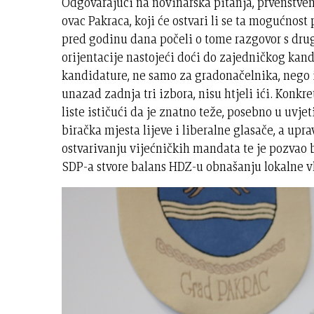
Odgovarajući na novinarska pitanja, prvenstve
ovac Pakraca, koji će ostvari li se ta mogućnost
pred godinu dana počeli o tome razgovor s dru
orijentacije nastojeći doći do zajedničkog kandi
kandidature, ne samo za gradonačelnika, nego i o
unazad zadnja tri izbora, nisu htjeli ići. Konk
liste ističući da je znatno teže, posebno u uvje
biračka mjesta lijeve i liberalne glasače, a upr
ostvarivanju vijećničkih mandata te je pozvao b
SDP-a stvore balans HDZ-u obnašanju lokalne 