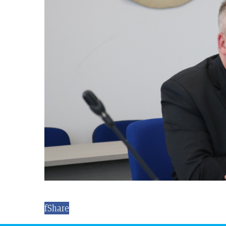
f
Share