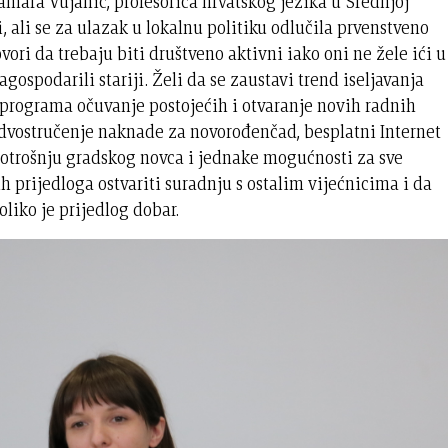
amara Vujanić, profesorica hrvatskog jezika u Srednjoj
i, ali se za ulazak u lokalnu politiku odlučila prvenstveno
vori da trebaju biti društveno aktivni iako oni ne žele ići u
gospodarili stariji. Želi da se zaustavi trend iseljavanja
a programa očuvanje postojećih i otvaranje novih radnih
udvostručenje naknade za novorođenčad, besplatni Internet
potrošnju gradskog novca i jednake mogućnosti za sve
h prijedloga ostvariti suradnju s ostalim vijećnicima i da
liko je prijedlog dobar.