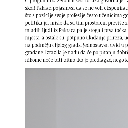
O programu sažetom u šest točaka govorila je T
školi Pakrac, pojasnivši da se ne voli eksponirat
što s pozicije svoje profesije često učenicima go
politiku jer misle da su tim prostorom previše za
mladih ljudi iz Pakraca pa je stoga i prva točk
mjesta, a ostale su potpuno ukidanje prireza, 
na području cijelog grada, jednostavan uvid u 
građane. Izrazila je nadu da će po pitanju dobri
nikome neće biti bitno tko je predlagač, nego ko