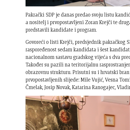
Pakrački SDP je danas predao svoju listu kandid
a nositelj i prvopostavljeni Zoran Krejči te dru
predstavili kandidate i program.
Govoreći o listi Krejči, predsjednik pakračkog 
raspoređenost sedam kandidata i šest kandida
nacionalnom sastavu gradskog vijeća s dva pred
Također su pazili na teritorijalnu rasprostranjen
obrazovnu strukturu. Prisutni su i hrvatski bran
prvopostavljenih slijede: Mile Vujić, Vesna Tom
Čmelak, Josip Novak, Katarina Ranogajec, Vladim