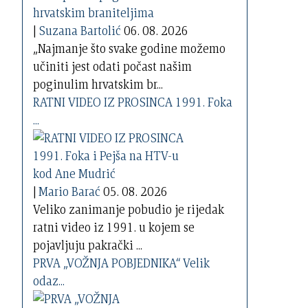
|
Suzana Bartolić
06. 08. 2026
„Najmanje što svake godine možemo
učiniti jest odati počast našim
poginulim hrvatskim br...
RATNI VIDEO IZ PROSINCA 1991. Foka
...
|
Mario Barać
05. 08. 2026
Veliko zanimanje pobudio je rijedak
ratni video iz 1991. u kojem se
pojavljuju pakrački ...
PRVA „VOŽNJA POBJEDNIKA“ Velik
odaz...