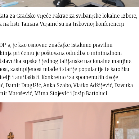
ata za Gradsko vijeće Pakrac za svibanjske lokalne izbore,
ga na listi Tamara Vujanić su na tiskovnoj konferenciji
SDP-a, je kao osnovne značajke istaknuo pravilnu
tkinja pri čemu je poštovana odredba o minimalnom
stavnika srpske i jednog talijanske nacionalne manjine.
ost, zastupljenost mlađe i starije populacije te šaroliku
itelji i antifašisti. Konkretno iza spomenutih dvoje
ić, Damir Dragišić, Anka Szabo, Vlatko Adžijević, Davorka
ir Marošević, Mirna Stojević i Josip Bartoluci.