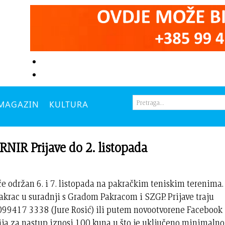
MAGAZIN
KULTURA
R Prijave do 2. listopada
 će održan 6. i 7. listopada na pakračkim teniskim terenima.
akrac u suradnji s Gradom Pakracom i SZGP. Prijave traju
j 099417 3338 (Jure Rosić) ili putem novootvorene Facebook
cija za nastup iznosi 100 kuna u što je uključeno minimalno