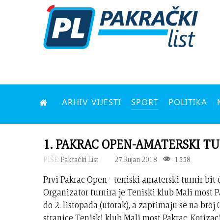
ARHIV VIJESTI
SPORT
POLITIKA
1. PAKRAC OPEN-AMATERSKI TURNI
PIŠE:
Pakrački List
27 Rujan 2018
1558
Prvi Pakrac Open - teniski amaterski turnir bit
Organizator turnira je Teniski klub Mali most P
do 2. listopada (utorak), a zaprimaju se na bro
stranice Teniski klub Mali most Pakrac. Kotiza