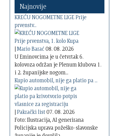
Najnovije
KREĆU NOGOMETNE LIGE Prije
prvenstv...
|
Mario Barać
08. 08. 2026
U Eminovcima je u četvrtak 6.
kolovoza održan je Plenum klubova 1.
i 2. županijske nogom...
Kupio automobil, nije ga platio pa ...
|
Pakrački list
07. 08. 2026
Foto: Ilustracija, AI generirana
Policijska uprava požeško-slavonske
županije je dovršila...