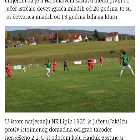
činjenici da je u Hajdukovom sastavu među prvih 11
jučer istrčalo devet igrača mlađih od 20 godina, te su
još četvorica mlađih od 18 godina bila na klupi.
U istom natjecanju NK Lipik 1925 je jučer u Jakšiću
protiv istoimenog domaćina odigrao također
neriješeno 2:2. U sljedećem kolu Hajduk gostuje u