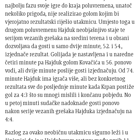
najbolju fazu svoje igre do kraja poluvremena, unatoč
nekoliko prigoda, nije realizirao golom kojim bi
vjerojatno rezultatski riješio utakmicu. Umjesto toga u
drugom poluvremenu Hajduk neobjašnjivo staje te
serijom vezanih grešaka na sredini terena i u obrani
dozvoljava da gosti u samo dvije minute, 52. i 54.,
izjednače rezultat. Golijada je nastavljena i u naredne
četiri minute pa Hajduk golom Kovačića u 56. ponovo
vodi, ali dvije minute poslije gosti izjednačuju. Od 74.
minute Hajduk ima igrača više, ali bez konkretnog
rezultata sve do posljednje minute kada Krpan postiže
gol za 4:3 što su mnogi mislili i končanu pobjedu. No
u petoj minuti sudačke nadoknade gosti ponovo
nakon serije vezanih grešaka Hajduka izjednačuju na
4:4.
Razlog za ovako neobičnu utakmicu sigurno leži i u