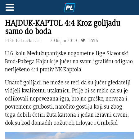
HAJDUK-KAPTOL 4:4 Kroz golijadu
samo do boda
PIŠE:
Pakrački List
29 Rujan 2019
1576
U 6. kolu Međužupanijske nogometne lige Slavonski
Brod-Požega Hajduk je jučer na svom igralištu odigrao
neriješeno 4:4 protiv NK Kaptola.
Unatoč golijadi ne može se reći da su jučer gledatelji
vidjeli kvalitetnu utakmicu. Prije bi se reklo da su je
odlikovali nepovezana igra, brojne greške, nervoza i
povremene grubosti, naročito gostiju koji su zbog
toga dobili četiri žuta kartona i jedan izravni crveni,
dok su kod domaćih požutjeli Lilovac i Grubišić.