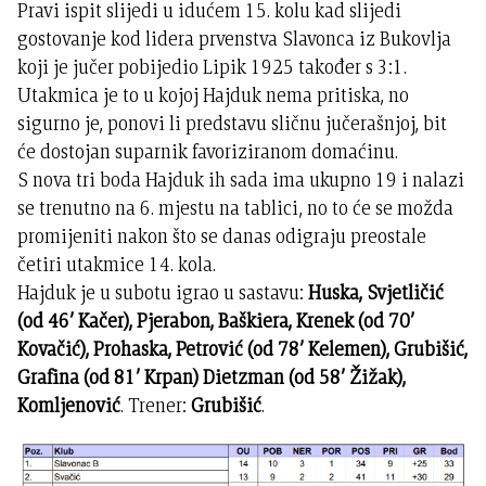
Pravi ispit slijedi u idućem 15. kolu kad slijedi
gostovanje kod lidera prvenstva Slavonca iz Bukovlja
koji je jučer pobijedio Lipik 1925 također s 3:1.
Utakmica je to u kojoj Hajduk nema pritiska, no
sigurno je, ponovi li predstavu sličnu jučerašnjoj, bit
će dostojan suparnik favoriziranom domaćinu.
S nova tri boda Hajduk ih sada ima ukupno 19 i nalazi
se trenutno na 6. mjestu na tablici, no to će se možda
promijeniti nakon što se danas odigraju preostale
četiri utakmice 14. kola.
Hajduk je u subotu igrao u sastavu:
Huska, Svjetličić
(od 46’ Kačer), Pjerabon, Baškiera, Krenek (od 70’
Kovačić), Prohaska, Petrović (od 78’ Kelemen), Grubišić,
Grafina (od 81’ Krpan) Dietzman (od 58’ Žižak),
Komljenović
. Trener:
Grubišić
.