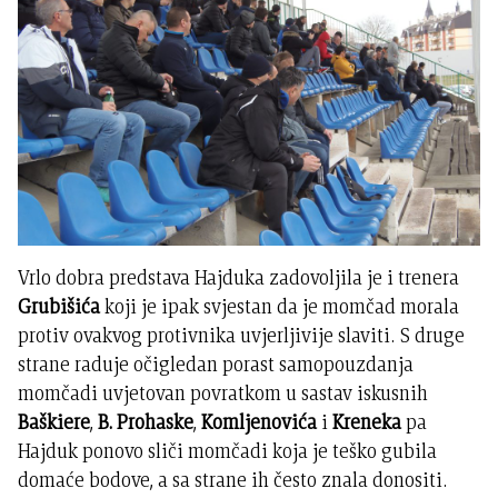
Vrlo dobra predstava Hajduka zadovoljila je i trenera
Grubišića
koji je ipak svjestan da je momčad morala
protiv ovakvog protivnika uvjerljivije slaviti. S druge
strane raduje očigledan porast samopouzdanja
momčadi uvjetovan povratkom u sastav iskusnih
Baškiere
,
B. Prohaske
,
Komljenovića
i
Kreneka
pa
Hajduk ponovo sliči momčadi koja je teško gubila
domaće bodove, a sa strane ih često znala donositi.