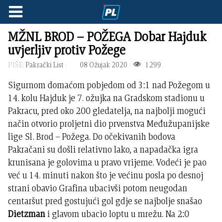
MŽNL BROD – POŽEGA Dobar Hajduk
uvjerljiv protiv Požege
PIŠE:
Pakrački List
08 Ožujak 2020
1299
Sigurnom domaćom pobjedom od 3:1 nad Požegom u
14. kolu Hajduk je 7. ožujka na Gradskom stadionu u
Pakracu, pred oko 200 gledatelja, na najbolji mogući
način otvorio proljetni dio prvenstva Međužupanijske
lige Sl. Brod – Požega. Do očekivanih bodova
Pakračani su došli relativno lako, a napadačka igra
krunisana je golovima u pravo vrijeme. Vodeći je pao
već u 14. minuti nakon što je većinu posla po desnoj
strani obavio Grafina ubacivši potom neugodan
centaršut pred gostujući gol gdje se najbolje snašao
Dietzman
i glavom ubacio loptu u mrežu. Na 2:0