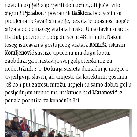
navrata uspjeli zaprijetili domaćinu, ali jučer vrlo
sigurni
Pjerabon
i povratnik
Baškiera
bez većih su
problema rješavali situacije, bez da je opasnost uopće
stizala do domaćeg vratara Huske. U nastavku susreta
Hajduk potvrđuje pobjedu već u 48. minuti. Nakon
lošeg istrčavanja gostujućeg vratara
Romića
, iskusni
Komljenovi
ć sustiže upućenu mu dugu loptu,
zaobilazi ga i nastavlja svoj golgeterski niz za
nedostižnih 3:0. Do kraja susreta domaćin je mogao i
uvjerljivije slaviti, ali umjesto da korektnim gostima
još koji put zatresu mrežu, uspjeli su samo dobiti gol u
posljednjim trenucima utakmice kad
Matanović
iz
penala poentira za konačnih 3:1.