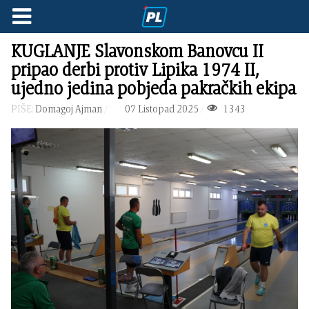
KUGLANJE Slavonskom Banovcu II
pripao derbi protiv Lipika 1974 II,
ujedno jedina pobjeda pakračkih ekipa
PIŠE:
Domagoj Ajman
07 Listopad 2025
1343