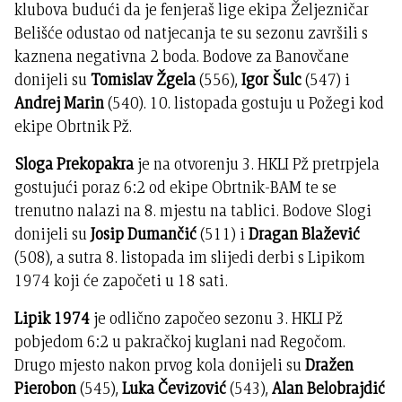
klubova budući da je fenjeraš lige ekipa Željezničar
Belišće odustao od natjecanja te su sezonu završili s
kaznena negativna 2 boda. Bodove za Banovčane
donijeli su
Tomislav Žgela
(556),
Igor Šulc
(547) i
Andrej Marin
(540). 10. listopada gostuju u Požegi kod
ekipe Obrtnik Pž.
Sloga Prekopakra
je na otvorenju 3. HKLI Pž pretrpjela
gostujući poraz 6:2 od ekipe Obrtnik-BAM te se
trenutno nalazi na 8. mjestu na tablici. Bodove Slogi
donijeli su
Josip Dumančić
(511) i
Dragan Blažević
(508), a sutra 8. listopada im slijedi derbi s Lipikom
1974 koji će započeti u 18 sati.
Lipik 1974
je odlično započeo sezonu 3. HKLI Pž
pobjedom 6:2 u pakračkoj kuglani nad Regočom.
Drugo mjesto nakon prvog kola donijeli su
Dražen
Pierobon
(545),
Luka Čevizović
(543),
Alan Belobrajdić