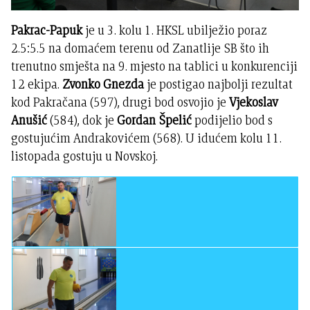
Pakrac-Papuk
je u 3. kolu 1. HKSL ubilježio poraz
2.5:5.5 na domaćem terenu od Zanatlije SB što ih
trenutno smješta na 9. mjesto na tablici u konkurenciji
12 ekipa.
Zvonko Gnezda
je postigao najbolji rezultat
kod Pakračana (597), drugi bod osvojio je
Vjekoslav
Anušić
(584), dok je
Gordan Špelić
podijelio bod s
gostujućim Andrakovićem (568). U idućem kolu 11.
listopada gostuju u Novskoj.