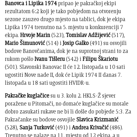
Banovca i Lipika 1974
pripao je pakračkoj ekipi
rezultatom 6:2 koji je tako pobjedom na otvorenju
sezone zauzeo drugo mjesto na tablici, dok je ekipa
Lipika 1974 trenutno na 5. mjestu u konkurenciji 7
ekipa.
Hrvoje Marin
(523),
Tomislav Adžijević
(517),
Mario Šimunović
(514) i
Josip Galko
(491) su osvojili
bodove Banovčanima, dok je na suprotnoj strani to za
rukom pošlo
Ivanu Tišleru
(542) i
Filipu Škariotu
(501). Slavonski Banovac II će 12. listopada u 10 sati
ugostiti Nove nade II, dok će Lipik 1974 II danas 7.
listopada u 18 sati ugostiti HVIDR-u.
Pakračke kuglačice
su u 3. kolu 2. HKLS-Ž sjever
poražene u Pitomači, no domaće kuglačice su morale
dobro zasukati rukave ne bi li došle do pobjede 5:3. Za
Pakračanke su bodove osvojile
Slavica Krizmanić
(528),
Sanja Turković
(491) i
Andrea Krivačić
(486).
Trenutno se nalaze na 11. mjestu od 12 ekipa, a u