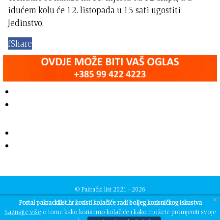
idućem kolu će 12. listopada u 15 sati ugostiti
Jedinstvo.
f
Share
© Pakrački list 2021 - 2026
Developed by
TJstudio
×
Portal pakrackilist.hr koristi kolačiće radi boljeg korisničkog iskustva
Saznajte više
o tome kako koristimo kolačiće i kako možete promjeniti svoje