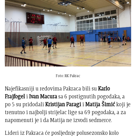
Foto: RK Pakrac
Najefikasniji u redovima Pakraca bili su
Karlo
Frajfogel
i
Ivan Macura
sa 6 postignutih pogodaka, a
po 5 su pridodali
Kristijan Paragi
i
Matija Šimić
koji je
trenutno i najbolji strijelac lige sa 69 pogodaka, a za
napomenuti je i da Matija ne izvodi sedmerce.
Lideri iz Pakraca će posljednje polusezonsko kolo