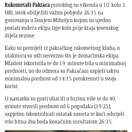
Rukometaši Pakraca
proteklog su vikenda u 10. kolu 3.
HRL istok ubilježili važnu pobjedu 26:35 na
gostovanju u Donjem Miholjcu kojom su ujedno
postali vodeća ekipa lige kolo prije kraja jesenskog
dijela sezone.
Kako su prenijeli iz pakračkog rukometnog kluba, u
utakmicu su ušli nervozno što je domaćinska ekipa
Mladost iskoristila te do 19. minute bila u minimalnoj
prednosti, no do odmora su Pakračani uspjeli takvu
minimalnu prednost od 14:15 preokrenuti u svoju
korist.
U nastavku su gosti ubacili u brzinu više te do 40.
minute stvorili prednost od 6 pogodaka (19:25),
uspješno iskontrolirali ostatak susreta te kući odnijeli
vrlo bitna dva boda konačnim rezultatom 26:35.