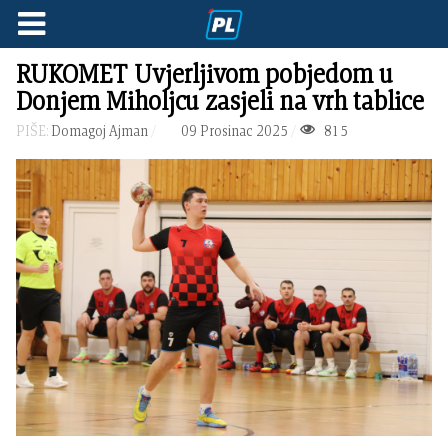
RUKOMET Uvjerljivom pobjedom u
Donjem Miholjcu zasjeli na vrh tablice
PIŠE:
Domagoj Ajman
09 Prosinac 2025
815