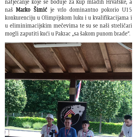
natjecanje koje se boduje za Kup mladih Hrvatske, a
naš
Marko Šimić
je vrlo dominantno pokorio U15
konkurenciju u Olimpijskom luku i u kvalifikacijama i
u eliminimacijskim mečevima te su se naši streličari
mogli zaputiti kući u Pakrac „sa šakom punom brade“.