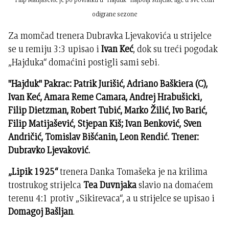
odigrane sezone
Za momčad trenera Dubravka Ljevakovića u strijelce
se u remiju 3:3 upisao i
Ivan Keć
, dok su treći pogodak
„Hajduka“ domaćini postigli sami sebi.
"Hajduk" Pakrac: Patrik Jurišić, Adriano Baškiera (C),
Ivan Keć, Amara Reme Camara, Andrej Hrabušicki,
Filip Dietzman, Robert Tubić, Marko Žilić, Ivo Barić,
Filip Matijašević, Stjepan Kiš; Ivan Benković, Sven
Andričić, Tomislav Bišćanin, Leon Rendić. Trener:
Dubravko Ljevaković.
„Lipik 1925“
trenera Danka Tomašeka je na krilima
trostrukog strijelca
Tea Duvnjaka
slavio na domaćem
terenu 4:1 protiv „Sikirevaca“, a u strijelce se upisao i
Domagoj Bašljan
.