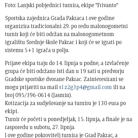
Foto: Lanjski pobjednici turnira, ekipe "Frivanto"
Sportska zajednica Grada Pakraca i ove godine
organizira tradicionalni 29. po redu malonogometni
turnir koji će biti održan na malonogometnom
igralištu Srednje škole Pakrac i koji će se igrati po
sistemu 5+1 igrača u polju.
Prijave ekipa traju do 14. lipnja u podne, a izvlačenje
grupa će biti održano isti dan u 19 sati u predvorju
Gradske sportske dvorane Pakrac. Zainteresirani se
mogu prijaviti na mail
s1z2g3p4@gmail.com
ili na
broj 095/396-0614 (Jasmin).
Kotizacija za sudjelovanje na turniru je 130 eura po
ekipi.
Turnir će početi u ponedjeljak, 15. lipnja, a finale je na
rasporedu u subotu, 27. lipnja.
I ove godine pokrovitelj turnira je Grad Pakrac, a