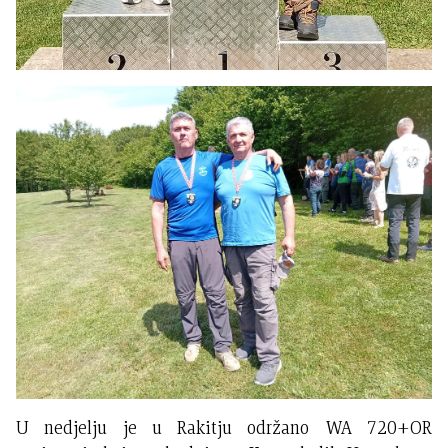
U nedjelju je u Rakitju održano WA 720+OR