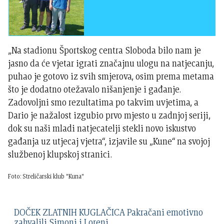
„Na stadionu Športskog centra Sloboda bilo nam je
jasno da će vjetar igrati značajnu ulogu na natjecanju,
puhao je gotovo iz svih smjerova, osim prema metama
što je dodatno otežavalo nišanjenje i gađanje.
Zadovoljni smo rezultatima po takvim uvjetima, a
Dario je nažalost izgubio prvo mjesto u zadnjoj seriji,
dok su naši mladi natjecatelji stekli novo iskustvo
gađanja uz utjecaj vjetra“, izjavile su „Kune“ na svojoj
službenoj klupskoj stranici.
Foto: Streličarski klub "Kuna"
DOČEK ZLATNIH KUGLAČICA Pakračani emotivno
zahvalili Simoni i Loreni