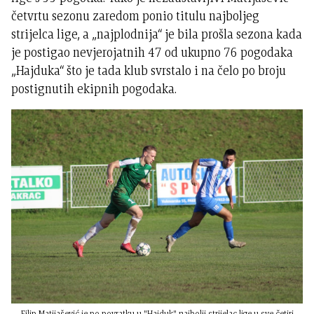
četvrtu sezonu zaredom ponio titulu najboljeg
strijelca lige, a „najplodnija“ je bila prošla sezona kada
je postigao nevjerojatnih 47 od ukupno 76 pogodaka
„Hajduka“ što je tada klub svrstalo i na čelo po broju
postignutih ekipnih pogodaka.
Filip Matijašević je po povratku u "Hajduk" najbolji strijelac lige u sve četiri