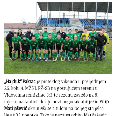
„Hajduk“ Pakrac
je proteklog vikenda u posljednjem
26. kolu 4. MŽNL PŽ-SB na gostujućem terenu u
Vidovcima remizirao 3:3 te sezonu završio na 8.
mjestu na tablici, dok je novi pogodak ubilježio
Filip
Matijašević
okrunivši se titulom najboljeg strijelca
lige s 33 pogotka. Tako je nezaustavljivi Matijašević