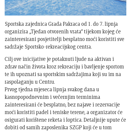
Sportska zajednica Grada Pakraca od 1. do 7. lipnja
organizira „Tjedan otvorenih vrata“ tijekom kojeg će
zainteresirani posjetitelji besplatno moći koristiti sve
sadržaje Sportsko-rekreacijskog centra.
Cilj ove inicijative je potaknuti ljude na aktivan i
zdrav način života kroz rekreaciju i bavljenje sportom
te ih upoznati sa sportskim sadržajima koji su im na
raspolaganju u Centru.
Prvog tjedna mjeseca lipnja svakog dana u
kasnopopodnevnim i večernjim terminima
zainteresirani će besplatno, bez najave i rezervacije
moći koristiti padel i teniske terene, a organizator će
osigurati korištene reketa i loptica. Detaljnije upute će
dobiti od samih zaposlenika SZGP koji će u tom