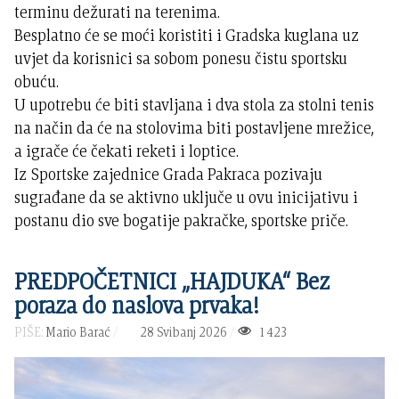
terminu dežurati na terenima.
Besplatno će se moći koristiti i Gradska kuglana uz
uvjet da korisnici sa sobom ponesu čistu sportsku
obuću.
U upotrebu će biti stavljana i dva stola za stolni tenis
na način da će na stolovima biti postavljene mrežice,
a igrače će čekati reketi i loptice.
Iz Sportske zajednice Grada Pakraca pozivaju
sugrađane da se aktivno uključe u ovu inicijativu i
postanu dio sve bogatije pakračke, sportske priče.
PREDPOČETNICI „HAJDUKA“ Bez
poraza do naslova prvaka!
PIŠE:
Mario Barać
28 Svibanj 2026
1423