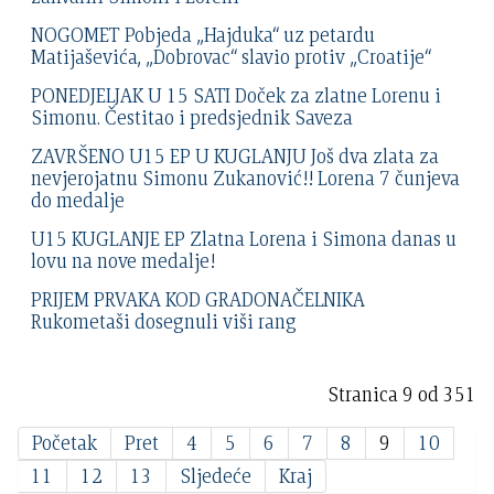
NOGOMET Pobjeda „Hajduka“ uz petardu
Matijaševića, „Dobrovac“ slavio protiv „Croatije“
PONEDJELJAK U 15 SATI Doček za zlatne Lorenu i
Simonu. Čestitao i predsjednik Saveza
ZAVRŠENO U15 EP U KUGLANJU Još dva zlata za
nevjerojatnu Simonu Zukanović!! Lorena 7 čunjeva
do medalje
U15 KUGLANJE EP Zlatna Lorena i Simona danas u
lovu na nove medalje!
PRIJEM PRVAKA KOD GRADONAČELNIKA
Rukometaši dosegnuli viši rang
Stranica 9 od 351
Početak
Pret
4
5
6
7
8
9
10
11
12
13
Sljedeće
Kraj