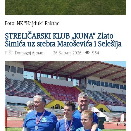
Foto: NK "Hajduk" Pakrac
STRELIČARSKI KLUB „KUNA“ Zlato
Šimića uz srebra Maroševića i Selešija
PIŠE:
Domagoj Ajman
26 Svibanj 2026
954