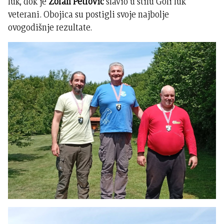
luk, dok je
Zoran Petrović
slavio u stilu Goli luk
veterani. Obojica su postigli svoje najbolje
ovogodišnje rezultate.