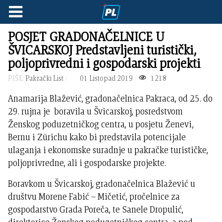
POSJET GRADONAČELNICE U
ŠVICARSKOJ Predstavljeni turistički,
poljoprivredni i gospodarski projekti
PIŠE:
Pakrački List
01 Listopad 2019
1218
Anamarija Blažević, gradonačelnica Pakraca, od 25. do
29. rujna je boravila u Švicarskoj, posredstvom
Ženskog poduzetničkog centra, u posjetu Ženevi,
Bernu i Zürichu kako bi predstavila potencijale
ulaganja i ekonomske suradnje u pakračke turističke,
poljoprivredne, ali i gospodarske projekte.
Boravkom u Švicarskoj, gradonačelnica Blažević u
društvu Morene Fabić – Mičetić, pročelnice za
gospodarstvo Grada Poreča, te Sanele Dropulić,