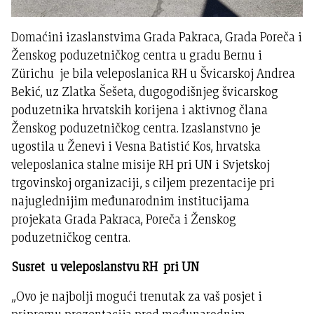
Domaćini izaslanstvima Grada Pakraca, Grada Poreča i
Ženskog poduzetničkog centra u gradu Bernu i
Zürichu je bila veleposlanica RH u Švicarskoj Andrea
Bekić, uz Zlatka Šešeta, dugogodišnjeg švicarskog
poduzetnika hrvatskih korijena i aktivnog člana
Ženskog poduzetničkog centra. Izaslanstvno je
ugostila u Ženevi i Vesna Batistić Kos, hrvatska
veleposlanica stalne misije RH pri UN i Svjetskoj
trgovinskoj organizaciji, s ciljem prezentacije pri
najuglednijim međunarodnim institucijama
projekata Grada Pakraca, Poreča i Ženskog
poduzetničkog centra.
Susret u veleposlanstvu RH pri UN
„Ovo je najbolji mogući trenutak za vaš posjet i