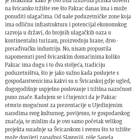
je istaknula kako je ovo bila izuzetna prilika dovesti
na švicarsko tržište sve što Pakrac danas ima i može
ponuditi ulagačima. Od naše poduzetničke zone koja
ima odličnu infrastrukturu i potencijal ekonomskog
razvoja u državi, do brojnih ulagačkih oaza u
kontinentalni turizam, proizvodnju hrane, drvo-
prerađivačku industriju. No, nisam propustila
napomenuti pred švicarskim domaćinima koliko
Pakrac ima dugu i to dva stoljeća, tradiciju
poduzetništva, što je jako važno kada poslujete s
gospodarstvenicima kakvi su u Švicarskoj gdje ugled,
dugogodišnje uspješno poslovanje i tržišna nazočnost
puno znače. Radujem se i činjenici da je Pakrac
otvorio mogućnost za prezentacije u Ujedinjenim
narodima svog kulturnog, povijesno, te gospodarskog
značaja, te mislim da je ovo samo početak velikog
projekta suradnje sa Švicarskom i svemu što to tržište
može donijeti zapadnoj Slavoniji, piše Sanela