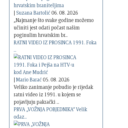
|
Suzana Bartolić
06. 08. 2026
„Najmanje što svake godine možemo
učiniti jest odati počast našim
poginulim hrvatskim br...
RATNI VIDEO IZ PROSINCA 1991. Foka
...
|
Mario Barać
05. 08. 2026
Veliko zanimanje pobudio je rijedak
ratni video iz 1991. u kojem se
pojavljuju pakrački ...
PRVA „VOŽNJA POBJEDNIKA“ Velik
odaz...