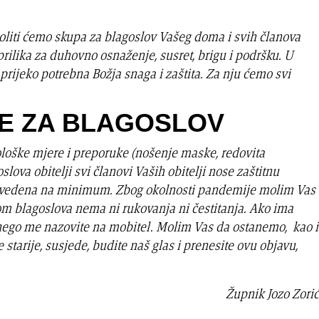
oliti ćemo skupa za blagoslov Vašeg doma i svih članova
e prilika za duhovno osnaženje, susret, brigu i podršku. U
ijeko potrebna Božja snaga i zaštita. Za nju ćemo svi
KE ZA BLAGOSLOV
ološke mjere i preporuke (nošenje maske, redovita
lova obitelji svi članovi Vaših obitelji nose zaštitnu
e svedena na minimum. Zbog okolnosti pandemije molim Vas
kom blagoslova nema ni rukovanja ni čestitanja. Ako ima
nego me nazovite na mobitel. Molim Vas da ostanemo, kao i
starije, susjede, budite naš glas i prenesite ovu objavu,
Župnik Jozo Zorić