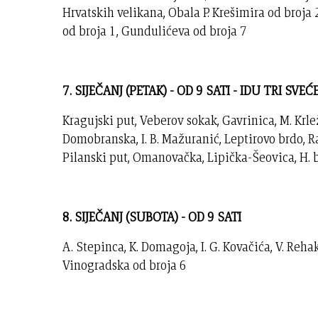
Hrvatskih velikana, Obala P. Krešimira od broja 
od broja 1, Gundulićeva od broja 7
7. SIJEČANJ (PETAK) - OD 9 SATI - IDU TRI SVE
Kragujski put, Veberov sokak, Gavrinica, M. Krlež
Domobranska, I. B. Mažuranić, Leptirovo brdo, R
Pilanski put, Omanovačka, Lipička-Šeovica, H. b
8. SIJEČANJ (SUBOTA) -
OD 9 SATI
A. Stepinca, K. Domagoja, I. G. Kovačića, V. Rehak
Vinogradska od broja 6