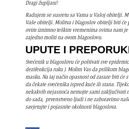
Dragi župljani!
Radujem se susretu sa Vama u Vašoj obitelji. M
Vaše obitelji. Molitva i blagoslov obitelji biti ć
ovim iznimno teškim vremenima svima nam je pr
zajedno moliti na ovom blagoslovu.
UPUTE I PREPORU
Svećenik u blagoslovu će poštivati sve epidemi
dezifenkcija ruku ). Molim Vas da prilikom blagos
masku. Na taj način opasnost od zaraze biti ć
da čekate svećenika ispred kuće ili stana. Tije
nekakvih nejasnoća nemojte sami zaključivati 
do sada, prvenstveno ljudi i ne zaboravimo naše 
savjetujte i pojasnite okolnosti blagoslova.