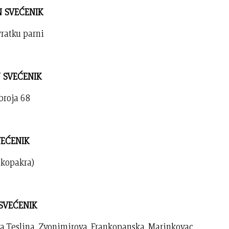
AN SVEĆENIK
vratku parni
N SVEĆENIK
broja 68
SVEĆENIK
rekopakra)
 SVEĆENIK
va,Teslina, Zvonimirova, Frankopanska, Marinkovac