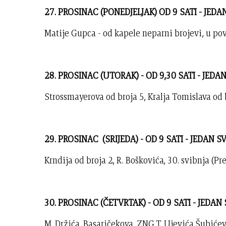
27. PROSINAC (PONEDJELJAK) OD 9 SATI - JED
Matije Gupca - od kapele neparni brojevi, u po
28. PROSINAC (UTORAK) - OD 9,30 SATI - JEDA
Strossmayerova od broja 5, Kralja Tomislava od 
29. PROSINAC
(SRIJEDA) - OD 9 SATI - JEDAN 
Krndija od broja 2, R. Boškovića, 30. svibnja (P
30. PROSINAC (ČETVRTAK)
- OD 9 SATI - JEDAN
M. Držića, Basaričekova, ZNG,T. Ujevića,Šubiće