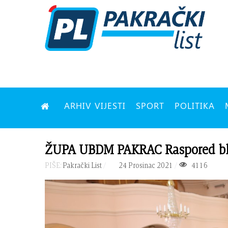
ARHIV VIJESTI
SPORT
POLITIKA
ŽUPA UBDM PAKRAC Raspored blag
PIŠE:
Pakrački List
24 Prosinac 2021
4116