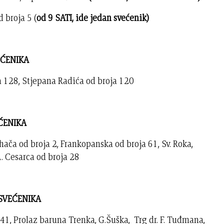
d broja 5 (
od 9 SATI, ide jedan svećenik)
VEĆENIKA
ja 128, Stjepana Radića od broja 120
EĆENIKA
uhača od broja 2, Frankopanska od broja 61, Sv. Roka,
A. Cesarca od broja 28
I SVEĆENIKA
 41, Prolaz baruna Trenka, G.Šuška, Trg dr. F. Tuđmana,