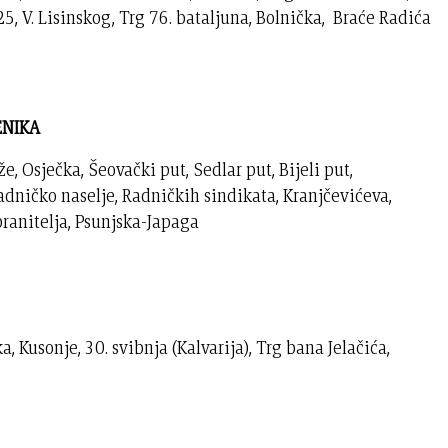
25, V. Lisinskog, Trg 76. bataljuna, Bolnička, Braće Radića
ĆENIKA
e, Osječka, Šeovački put, Sedlar put, Bijeli put,
adničko naselje, Radničkih sindikata, Kranjčevićeva,
ranitelja, Psunjska-Japaga
a, Kusonje, 30. svibnja (Kalvarija), Trg bana Jelačića,