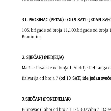
31. PROSINAC (PETAK) - OD 9 SATI - JEDAN SVE
105. brigade od broja 11,103.brigade od broja 1
Branimira
2. SIJEČANJ (NEDJELJA)
Matice Hrvatske od broja 1, Andrije Hebranga o
Kalvarija od broja 7 (
od 13 SATI, ide jedan sveć
3.SIJEČANJ (PONEDJELJAK)
Filipovac (Tabor od broja 113), 30.svibnja, D.Ce