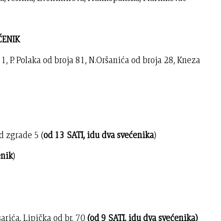
ĆENIK
1, P. Polaka od broja 81, N.Oršanića od broja 28, Kneza
d zgrade 5 (
od 13 SATI, idu dva svećenika
)
enik
)
sarića, Lipička od br. 70
(od 9 SATI, idu dva svećenika)